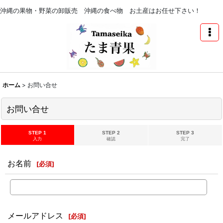
沖縄の果物・野菜の卸販売 沖縄の食べ物 お土産はお任せ下さい！
ホーム
>
お問い合せ
お問い合せ
STEP 1
STEP 2
STEP 3
入力
確認
完了
お名前
[
必須
]
メールアドレス
[
必須
]