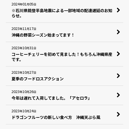
2024
01
05
年
月
日
※石川県能登半島地震による一部地域の配達遅延のお知
らせ。
2023
11
17
年
月
日
沖縄の野菜シーズン始まってます！
2023
10
31
年
月
日
コーヒーチェリーを初めて見ました！もちろん沖縄県産
です。
2023
10
27
年
月
日
夏季のフードロスアクション
2023
10
26
年
月
日
今年は遅れて入荷してました。「アセロラ」
2023
10
24
年
月
日
ドラゴンフルーツの新しい食べ方 沖縄天ぷら風