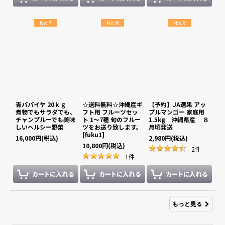
No.7
No.8
No.9
青パパイヤ 20ｋｇ
☆送料無料☆沖縄産ギ
【予約】JA選果 アッ
煮物でもサラダでも、
フト用 フルーツセッ
プルマンゴー 家庭用
チャンプルーでも美味
ト 1〜7種 旬のフルー
1.5kg 沖縄県産 ８
しいヘルシー野菜
ツをお送り致します。
月頃発送
[
fuku1
]
16,000
円
(税込)
2,980
円
(税込)
10,800
円
(税込)
2
件
1
件
もっと見る