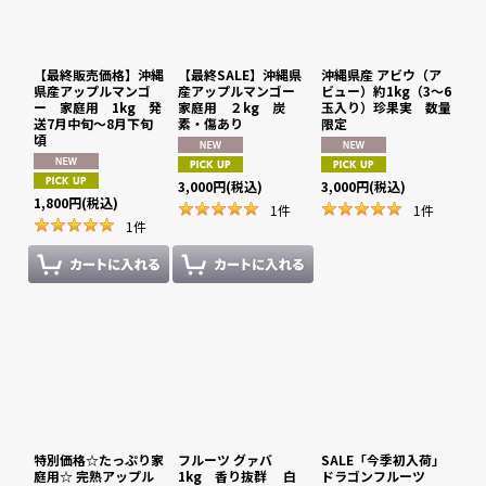
【最終販売価格】沖縄
【最終SALE】沖縄県
沖縄県産 アビウ（ア
県産アップルマンゴ
産アップルマンゴー
ビュー）約1kg（3〜6
ー 家庭用 1kg 発
家庭用 ２kg 炭
玉入り）珍果実 数量
送7月中旬〜8月下旬
素・傷あり
限定
頃
3,000
円
(税込)
3,000
円
(税込)
1,800
円
(税込)
1
件
1
件
1
件
特別価格☆たっぷり家
フルーツ グァバ
SALE「今季初入荷」
庭用☆ 完熟アップル
1kg 香り抜群 白
ドラゴンフルーツ