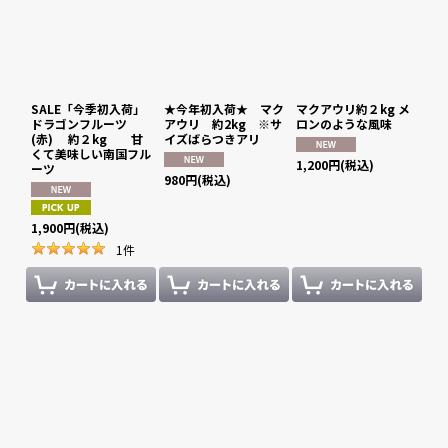
SALE「今季初入荷」
★今年初入荷★ マク
マクアウリ約２kg メ
ドラゴンフルーツ
アウリ 約2kg ※サ
ロンのような風味
(赤) 約２kg 甘
イズばらつきアリ
くて美味しい南国フル
1,200
円
(税込)
ーツ
980
円
(税込)
1,900
円
(税込)
1
件