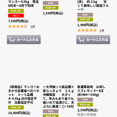
マンゴー4.5kg 発送
(赤) 約２kg 甘
6月末〜8月下旬頃
くて美味しい南国フル
ーツ
1,500
円
(税込)
7,580
円
(税込)
1,900
円
(税込)
3
件
1
件
《新商品》マンゴーお
☆大特価☆≪紫品種≫
無農薬栽培 お試し
まかせ品種食べ比べセ
紫らっきょう ２ｋｇ
ミズレモン 5〜6玉
ット ３〜５品種
沖縄県産 大きく
(約400〜500g)
4~4.5kg 日付指定不
て、辛みもあり香りも
可 玉数指定不可
強いので塩漬けに、天
ぷらに最適！
[
ｒ500
]
2,300
円
(税込)
18,000
円
(税込)
希望小売価格
: