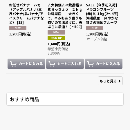
お任せバナナ 2kg
☆大特価☆≪紫品種≫
SALE【今季初入荷】
（アップルバナナ/三
紫らっきょう ２ｋｇ
ドラゴンフルーツ
尺バナナ/島バナナ/ア
沖縄県産 大きく
(赤) 約１kg(2〜4玉)
イスクリームバナナな
て、辛みもあり香りも
沖縄県産 爽やかな
ど）
[
15
]
強いので塩漬けに、天
甘さの南国フルーツ
ぷらに最適！
[
ｒ500
]
1,200
円
(税込)
1,200
円
(税込)
オープン価格
1,600
円
(税込)
希望小売価格
:
3,800
円
もっと見る
おすすめ商品