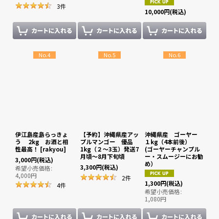
3
件
10,000
円
(税込)
No.4
No.5
No.6
伊江島産島らっきょ
【予約】沖縄県産アッ
沖縄県産 ゴーヤー
う 2kg お酒と相
プルマンゴー 優品
１kg（4本前後）
性最高！
[
rakyou
]
1kg（２〜3玉）発送7
(ゴーヤーチャンプル
月頃〜8月下旬頃
ー・スムージーにお勧
3,000
円
(税込)
め）
3,300
円
(税込)
希望小売価格
:
4,000
円
2
件
1,300
円
(税込)
4
件
希望小売価格
:
1,080
円