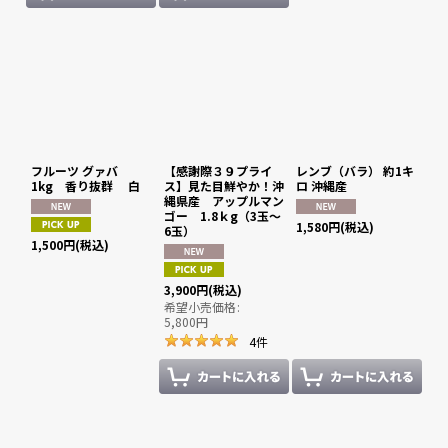
フルーツ グァバ
【感謝際３９プライ
レンブ（バラ） 約1キ
1kg 香り抜群 白
ス】見た目鮮やか！沖
ロ 沖縄産
縄県産 アップルマン
ゴー 1.8ｋg（3玉〜
1,580
円
(税込)
6玉）
1,500
円
(税込)
3,900
円
(税込)
希望小売価格
:
5,800
円
4
件