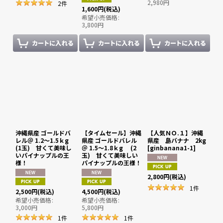
2,980
円
2
件
1,600
円
(税込)
希望小売価格
:
3,800
円
沖縄県産 ゴールドバ
【タイムセール】沖縄
【人気ＮＯ.１】沖縄
レル＠ 1.2〜1.5ｋg
県産 ゴールドバレル
県産 島バナナ 2kg
(1玉) 甘くて美味し
＠ 1.5〜1.8ｋg (2
[
ginbanana1-1
]
いパイナップルの王
玉) 甘くて美味しい
様！
パイナップルの王様！
2,800
円
(税込)
1
件
2,500
円
(税込)
4,500
円
(税込)
希望小売価格
:
希望小売価格
:
3,000
円
5,800
円
1
件
1
件