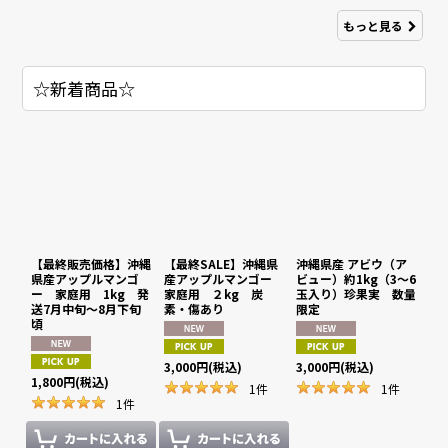
もっと見る
☆新着商品☆
【最終販売価格】沖縄
【最終SALE】沖縄県
沖縄県産 アビウ（ア
県産アップルマンゴ
産アップルマンゴー
ビュー）約1kg（3〜6
ー 家庭用 1kg 発
家庭用 ２kg 炭
玉入り）珍果実 数量
送7月中旬〜8月下旬
素・傷あり
限定
頃
3,000
円
(税込)
3,000
円
(税込)
1,800
円
(税込)
1
件
1
件
1
件