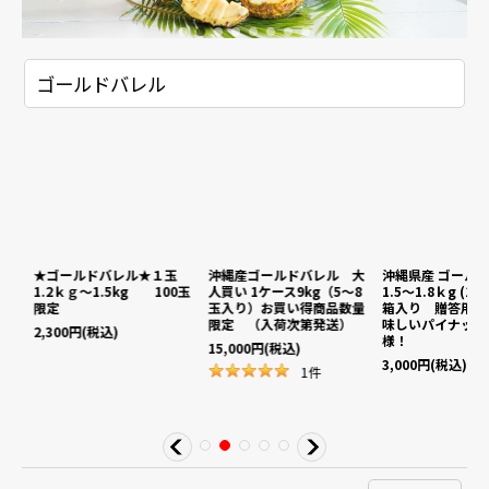
ゴールドバレル
ルド
★ゴールドバレル★１玉
沖縄産ゴールドバレル 大
沖縄県産 ゴール
粧箱
1.2ｋｇ〜1.5kg 100玉
人買い 1ケース9kg（5〜8
1.5〜1.8ｋg (1
限定
玉入り）お買い得商品数量
箱入り 贈答用 
限定 （入荷次第発送）
味しいパイナップ
2,300
円
(税込)
様！
15,000
円
(税込)
3,000
円
(税込)
1
件