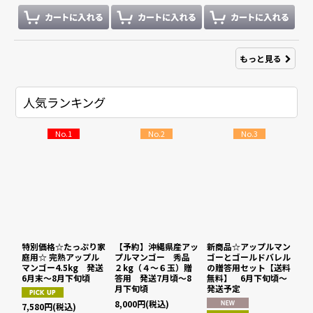
もっと見る
人気ランキング
No.1
No.2
No.3
特別価格☆たっぷり家
【予約】沖縄県産アッ
新商品☆アップルマン
庭用☆ 完熟アップル
プルマンゴー 秀品
ゴーとゴールドバレル
マンゴー4.5kg 発送
２kg（４〜６玉）贈
の贈答用セット【送料
6月末〜8月下旬頃
答用 発送7月頃〜8
無料】 6月下旬頃〜
月下旬頃
発送予定
8,000
円
(税込)
7,580
円
(税込)