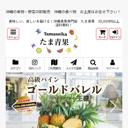
沖縄の果物・野菜の卸販売 沖縄の食べ物 お土産はお任せ下さい！
美味しい、楽しいを届ける！沖縄青果専門店 たま青果 30,000円以上
送料無料！
メニュー
カート
ログイン
カテゴリ
SNSリンク
ご利用案内
メルマガ登録
商品検索
マイページ