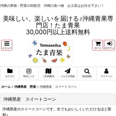
沖縄の果物・野菜の卸販売 沖縄の食べ物 お土産はお任せ下さい！
美味しい、楽しいを届ける♪沖縄青果専
門店！たま青果
30,000円以上送料無料
メニュー
カート
ログイン
カテゴリ
SNSリンク
ご利用案内
メルマガ登録
商品検索
マイページ
ホーム
>
沖縄県産 野菜
>
沖縄県産 スイートコーン
沖縄県産 スイートコーン
沖縄県産のスイートコーンです。生でもおいしくいただけるほど新
鮮♪