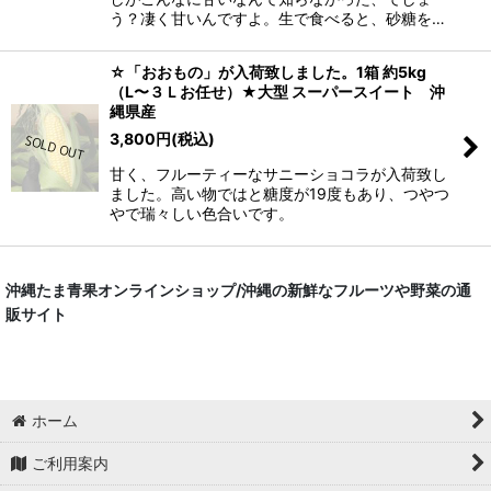
う？凄く甘いんですよ。生で食べると、砂糖を…
☆「おおもの」が入荷致しました。1箱 約5kg
（L〜３Ｌお任せ）★大型 スーパースイート 沖
縄県産
3,800
円
(税込)
甘く、フルーティーなサニーショコラが入荷致し
ました。高い物ではと糖度が19度もあり、つやつ
やで瑞々しい色合いです。
沖縄たま青果オンラインショップ/沖縄の新鮮なフルーツや野菜の通
販サイト
ホーム
ご利用案内