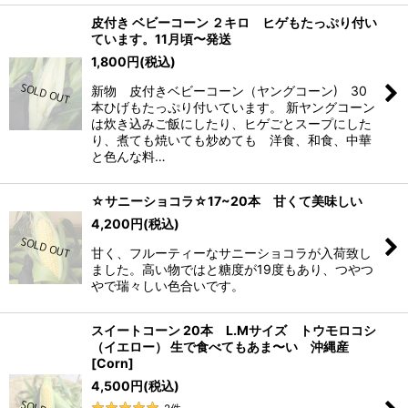
皮付き ベビーコーン ２キロ ヒゲもたっぷり付い
ています。11月頃〜発送
1,800
円
(税込)
新物 皮付きベビーコーン（ヤングコーン) 30
本ひげもたっぷり付いています。 新ヤングコーン
は炊き込みご飯にしたり、ヒゲごとスープにした
り、煮ても焼いても炒めても 洋食、和食、中華
と色んな料…
☆サニーショコラ☆17~20本 甘くて美味しい
4,200
円
(税込)
甘く、フルーティーなサニーショコラが入荷致し
ました。高い物ではと糖度が19度もあり、つやつ
やで瑞々しい色合いです。
スイートコーン 20本 L.Mサイズ トウモロコシ
（イエロー） 生で食べてもあま〜い 沖縄産
[
Corn
]
4,500
円
(税込)