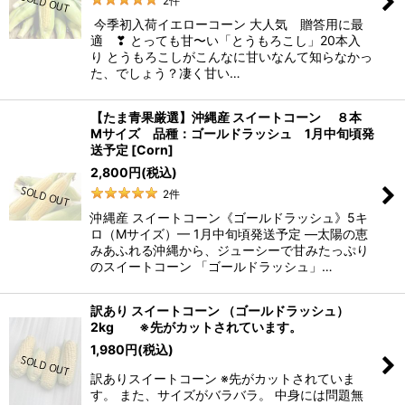
2
件
今季初入荷イエローコーン 大人気 贈答用に最
適 ❣ とっても甘〜い「とうもろこし」20本入
り とうもろこしがこんなに甘いなんて知らなかっ
た、でしょう？凄く甘い…
【たま青果厳選】沖縄産 スイートコーン ８本
Mサイズ 品種：ゴールドラッシュ 1月中旬頃発
送予定
[
Corn
]
2,800
円
(税込)
2
件
沖縄産 スイートコーン《ゴールドラッシュ》5キ
ロ（Mサイズ）— 1月中旬頃発送予定 —太陽の恵
みあふれる沖縄から、ジューシーで甘みたっぷり
のスイートコーン 「ゴールドラッシュ」…
訳あり スイートコーン （ゴールドラッシュ）
2kg ※先がカットされています。
1,980
円
(税込)
訳ありスイートコーン ※先がカットされていま
す。 また、サイズがバラバラ。 中身には問題無