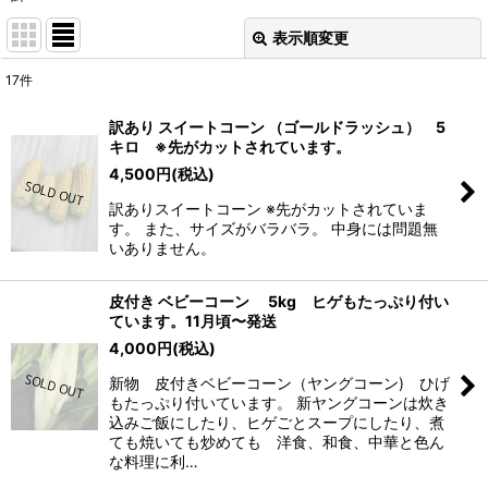
表示順変更
閉じる
17
件
表示数
:
訳あり スイートコーン （ゴールドラッシュ） 5
キロ ※先がカットされています。
並び順
:
4,500
円
(税込)
訳ありスイートコーン ※先がカットされていま
絞り込む
す。 また、サイズがバラバラ。 中身には問題無
いありません。
皮付き ベビーコーン 5kg ヒゲもたっぷり付い
ています。11月頃〜発送
4,000
円
(税込)
新物 皮付きベビーコーン（ヤングコーン) ひげ
もたっぷり付いています。 新ヤングコーンは炊き
込みご飯にしたり、ヒゲごとスープにしたり、煮
ても焼いても炒めても 洋食、和食、中華と色ん
な料理に利…