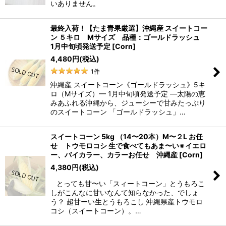
いありません。
最終入荷！【たま青果厳選】沖縄産 スイートコー
ン ５キロ Mサイズ 品種：ゴールドラッシュ
1月中旬頃発送予定
[
Corn
]
4,480
円
(税込)
1
件
沖縄産 スイートコーン《ゴールドラッシュ》5キ
ロ（Mサイズ）— 1月中旬頃発送予定 —太陽の恵
みあふれる沖縄から、ジューシーで甘みたっぷり
のスイートコーン 「ゴールドラッシュ」…
スイートコーン 5kg （14〜20本）M〜２L お任
せ トウモロコシ 生で食べてもあま〜い※イエロ
ー、バイカラー、カラーお任せ 沖縄産
[
Corn
]
4,380
円
(税込)
とっても甘〜い「スィートコーン」とうもろこ
しがこんなに甘いなんて知らなかった、でしょ
う？ 超甘ーい生とうもろこし 沖縄県産トウモロ
コシ（スイートコーン）。…