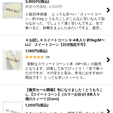
3,800
円
(税込)
希望小売価格
:
4,500
円
１箱20本前後 とっても甘〜い「スィートコー
ン」約５kg とうもろこしがこんなに甘いなんて知
らなかった、でしょう？凄く甘いんですよ。生で
食べると、砂糖をまぶしたみたいですよ。超甘…
☆お試し☆スイートコーン 3-4本入り 約1kg(M〜
LL) スイートコーン【日付指定不可】
1,180
円
(税込)
1
件
新鮮なスウィートコーン１本（M〜2L）の販売
となります。試食してみてびっくり！！生で食べ
たのですが、その甘さと旨み。本当におすすめの
商品です！ とっても甘いスィートコ…
【激安セール開催】旬になりました！とうもろこ
し 【スイートコーン】 (カラーお任せ) 8本入り
畑のスィーツ
[
Corn
]
1,200
円
(税込)