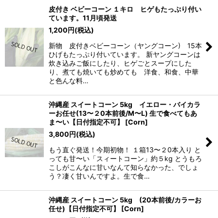
皮付き ベビーコーン １キロ ヒゲもたっぷり付い
ています。11月頃発送
1,200
円
(税込)
新物 皮付きベビーコーン（ヤングコーン) 15本
ひげもたっぷり付いています。 新ヤングコーンは
炊き込みご飯にしたり、ヒゲごとスープにした
り、煮ても焼いても炒めても 洋食、和食、中華
と色んな料…
沖縄産 スイートコーン 5kg イエロー・バイカラ
ーお任せ(13〜２0本前後/M〜L) 生で食べてもあ
ま〜い【日付指定不可】
[
Corn
]
3,800
円
(税込)
もう直ぐ発送！今期初物！ １箱13〜２0本入り と
っても甘〜い「スィートコーン」約５kg とうもろ
こしがこんなに甘いなんて知らなかった、でしょ
う？凄く甘いんですよ。生で食…
沖縄産 スイートコーン 5kg (20本前後/カラーお
任せ)【日付指定不可】
[
Corn
]