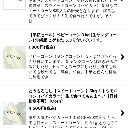
あま〜いスイートコーン 新物入荷しました！ 沖
縄野菜 スウィートコーン（バイカラ） 新鮮なス
ィートコーン8本入りの販売となります。試食し
てみてびっくり！！生で食べたのですが、その
甘…
【半額セール】ベビーコーン 3 kg [生ヤングコー
ン] 沖縄産 ヒゲもたっぷり付いています。
1,800
円
(税込)
ベビーコーン（ヤングコーン) 3ｋｇひげもたっ
ぷり付いています。 新ヤングコーンは炊き込みご
飯にしたり、ヒゲごとスープにしたり、煮ても焼
いても炒めても 洋食、和食、中華と色んな料理
に利用でき…
とうもろこし【スイートコーン 】5kg ！トウモロ
コシ（バイカラー） 生で食べてもあま〜い【日付
指定不可】
[
Corn
]
4,500
円
(税込)
例年人気のバイカラー！１箱13〜20本入り とっ
ても甘〜い「スィートコーン」約５kg とうもろこ
しがこんなに甘いなんて知らなかった、でしょ