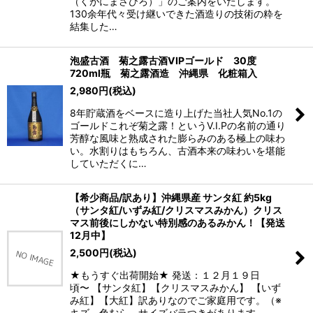
（くがにまさひろ）」のご案内をいたします。
130余年代々受け継いできた酒造りの技術の粋を
結集した…
泡盛古酒 菊之露古酒VIPゴールド 30度
720ml瓶 菊之露酒造 沖縄県 化粧箱入
2,980
円
(税込)
8年貯蔵酒をベースに造り上げた当社人気No.1の
ゴールドこれぞ菊之露！というV.I.Pの名前の通り
芳醇な風味と熟成された膨らみのある極上の味わ
い。水割りはもちろん、古酒本来の味わいを堪能
していただくに…
【希少商品/訳あり】沖縄県産 サンタ紅 約5kg
（サンタ紅/いずみ紅/クリスマスみかん）クリス
マス前後にしかない特別感のあるみかん！【発送
12月中】
2,500
円
(税込)
★もうすぐ出荷開始★ 発送：１２月１９日
頃〜 【サンタ紅】【クリスマスみかん】 【いず
み紅】【大紅】訳ありなのでご家庭用です。（※
キズ、色むら、サイズバラつきがあります。…