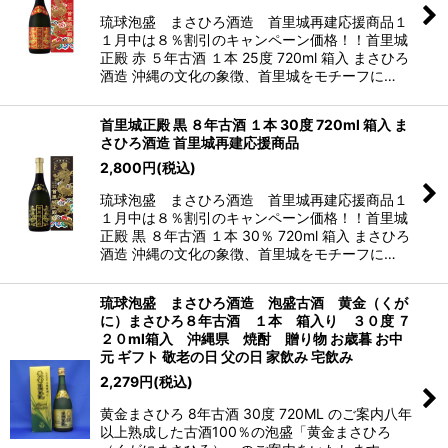
琉球泡盛 まさひろ酒造 首里城再建応援商品１
１月中は８％割引のキャンペーン価格！！首里城
正殿 赤 ５年古酒 １本 25度 720ml 箱入 まさひろ
酒造 沖縄の文化の象徴、首里城をモチーフに…
首里城正殿 黒 ８年古酒 １本 30度 720ml 箱入 ま
さひろ酒造 首里城再建応援商品
2,800
円
(税込)
琉球泡盛 まさひろ酒造 首里城再建応援商品１
１月中は８％割引のキャンペーン価格！！首里城
正殿 黒 ８年古酒 １本 30％ 720ml 箱入 まさひろ
酒造 沖縄の文化の象徴、首里城をモチーフに…
琉球泡盛 まさひろ酒造 泡盛古酒 黄金（くが
に）まさひろ８年古酒 １本 箱入り ３０度 ７
２０ml箱入 沖縄県 焼酎 贈り物 お歳暮 お中
元 ギフト 敬老の日 父の日 家飲み 宅飲み
2,279
円
(税込)
黄金まさひろ 8年古酒 30度 720ML のご案内八年
以上熟成した古酒100％の泡盛「黄金まさひろ