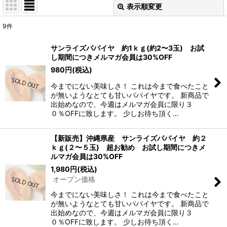
表示順変更
閉じる
9
件
表示数
:
サンライズパパイヤ 約1ｋｇ(約2〜3玉) お試
し期間につきメルマガ会員は30%OFF
並び順
:
980
円
(税込)
今までにない美味しさ！ これは今まで食べたこと
絞り込む
が無いようなとても甘いパパイヤです。 新商品で
出始めなので、今週はメルマガ会員に限り３
０％OFFに致します。 少しお待ち頂く…
【新販売】沖縄県産 サンライズパパイヤ 約２
ｋｇ(２〜５玉) 超お勧め お試し期間につきメ
ルマガ会員は30%OFF
1,980
円
(税込)
オープン価格
今までにない美味しさ！ これは今まで食べたこと
が無いようなとても甘いパパイヤです。 新商品で
出始めなので、今週はメルマガ会員に限り３
０％OFFに致します。 少しお待ち頂く…