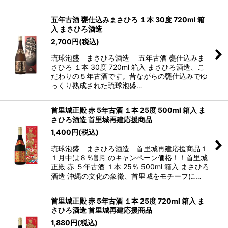
五年古酒 甕仕込みまさひろ １本 30度 720ml 箱
入 まさひろ酒造
2,700
円
(税込)
琉球泡盛 まさひろ酒造 五年古酒 甕仕込みま
さひろ １本 30度 720ml 箱入 まさひろ酒造、こ
だわりの５年古酒です。昔ながらの甕仕込みでゆ
っくり熟成された琉球泡盛…
首里城正殿 赤 5年古酒 １本 25度 500ml 箱入 ま
さひろ酒造 首里城再建応援商品
1,400
円
(税込)
琉球泡盛 まさひろ酒造 首里城再建応援商品１
１月中は８％割引のキャンペーン価格！！首里城
正殿 赤 ５年古酒 １本 25％ 500ml 箱入 まさひろ
酒造 沖縄の文化の象徴、首里城をモチーフに…
首里城正殿 赤 5年古酒 １本 25度 720ml 箱入 ま
さひろ酒造 首里城再建応援商品
1,880
円
(税込)