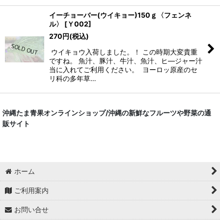
イーチョーバー(ウイキョー)150ｇ〈フェンネ
ル〉
[
Ｙ002
]
270
円
(税込)
ウイキョウ入荷しました。！ この時期大変貴重
ですね。 魚汁、豚汁、牛汁、魚汁、ヒ―ジャー汁
当に入れてご利用ください。 ヨーロッ原産のセ
リ科の多年草…
沖縄たま青果オンラインショップ/沖縄の新鮮なフルーツや野菜の通
販サイト
ホーム
ご利用案内
お問い合せ