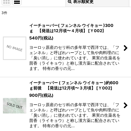
表示順変更
閉じる
3
件
表示数
:
イーチョーバー( フェンネル ウイキョー )300
ｇ 【発送は12月頃〜４月頃】
[
Ｙ002
]
並び順
:
540
円
(税込)
ヨーロッ原産のセリ科の多年草で西洋では、「フ
絞り込む
ェンネル」と呼ばれハーブとして魚や肉料理のに
「臭い消し」に使われています。 果実の生薬名を
茴香（ライキョウ）と称し漢方薬に配合されてい
ます。 特有の香りの元…
イーチョーバー ( フェンネル ウイキョー )約600
ｇ前後 【発送は12月頃〜３月頃】
[
Ｙ002
]
900
円
(税込)
ヨーロッ原産のセリ科の多年草で西洋では、「フ
ェンネル」と呼ばれハーブとして魚や肉料理のに
「臭い消し」に使われています。 果実の生薬名を
茴香（ライキョウ）と称し漢方薬に配合されてい
ます。 特有の香りの元…