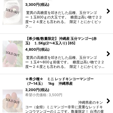
3,300
円
(税込)
驚異の高糖度を叩きだした品種、玉分マンゴ
ー １玉800ｇの大玉です。 糖度は高い物で２２
度〜２４度とも言われる。 限定！とにかくビッ
ク…
【希少種/数量限定】 沖縄産 玉分マンゴー(赤
玉) １.5Kg(2〜4玉入り)
[
65
]
4,800
円
(税込)
驚異の高糖度を叩きだした品種、玉分マンゴ
ー １玉4〜800ｇ前後です。 糖度は高い物で２２
度〜２４度とも言われる。 限定！とにかくビッ…
☆希少種☆ ミニ レッドキンコーマンゴー
（7~14玉） 1kg 沖縄県産
3,200
円
(税込)
希望小売価格
:
3,500
円
沖縄県産のキン
コー（金煌）ミニマンゴー非常に貴重なレッドキ
ンコウマンゴーのミニです。数量限定！ 台湾の黄