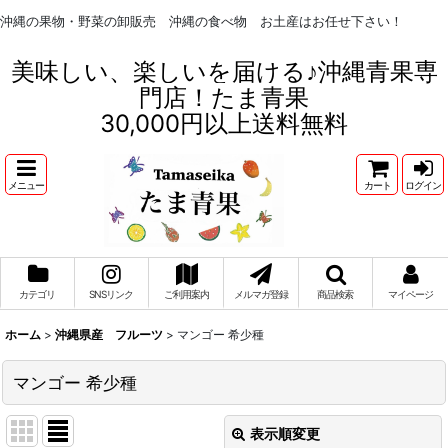
沖縄の果物・野菜の卸販売 沖縄の食べ物 お土産はお任せ下さい！
美味しい、楽しいを届ける♪沖縄青果専
門店！たま青果
30,000円以上送料無料
メニュー
カート
ログイン
カテゴリ
SNSリンク
ご利用案内
メルマガ登録
商品検索
マイページ
ホーム
>
沖縄県産 フルーツ
>
マンゴー 希少種
マンゴー 希少種
表示順変更
閉じる