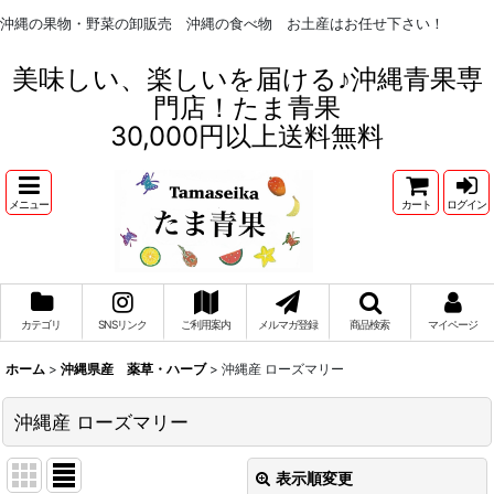
沖縄の果物・野菜の卸販売 沖縄の食べ物 お土産はお任せ下さい！
美味しい、楽しいを届ける♪沖縄青果専
門店！たま青果
30,000円以上送料無料
メニュー
カート
ログイン
カテゴリ
SNSリンク
ご利用案内
メルマガ登録
商品検索
マイページ
ホーム
>
沖縄県産 薬草・ハーブ
>
沖縄産 ローズマリー
沖縄産 ローズマリー
表示順変更
閉じる