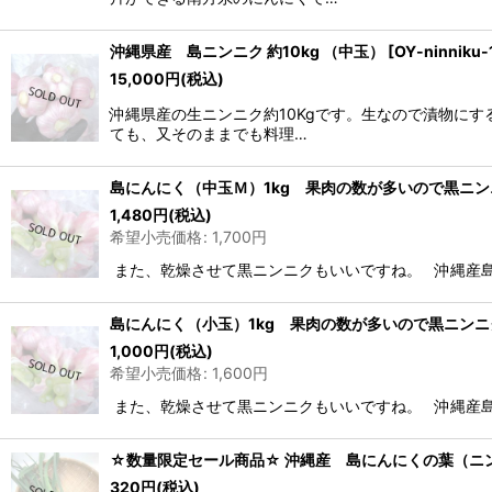
沖縄県産 島ニンニク 約10kg （中玉）
[
OY-ninniku-
15,000
円
(税込)
沖縄県産の生ニンニク約10Kgです。生なので漬物に
ても、又そのままでも料理…
島にんにく（中玉Ｍ）1kg 果肉の数が多いので黒ニ
1,480
円
(税込)
希望小売価格
:
1,700
円
また、乾燥させて黒ニンニクもいいですね。 沖縄産
島にんにく（小玉）1kg 果肉の数が多いので黒ニン
1,000
円
(税込)
希望小売価格
:
1,600
円
また、乾燥させて黒ニンニクもいいですね。 沖縄産
☆数量限定セール商品☆ 沖縄産 島にんにくの葉（ニンニ
320
円
(税込)