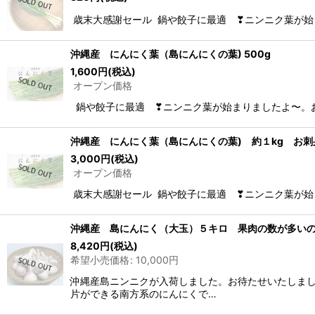
歳末大感謝セール 鍋や餃子に最適 ❣ニンニク葉が始
沖縄産 にんにく葉（島にんにくの葉) 500g
1,600
円
(税込)
オープン価格
鍋や餃子に最適 ❣ニンニク葉が始まりましたよ〜。お
沖縄産 にんにく葉（島にんにくの葉) 約１kg お
3,000
円
(税込)
オープン価格
歳末大感謝セール 鍋や餃子に最適 ❣ニンニク葉が始
沖縄産 島にんにく（大玉）５キロ 果肉の数が多い
8,420
円
(税込)
希望小売価格
:
10,000
円
沖縄産島ニンニクが入荷しました。お待たせいたしま
片ができる南方系のにんにくで…