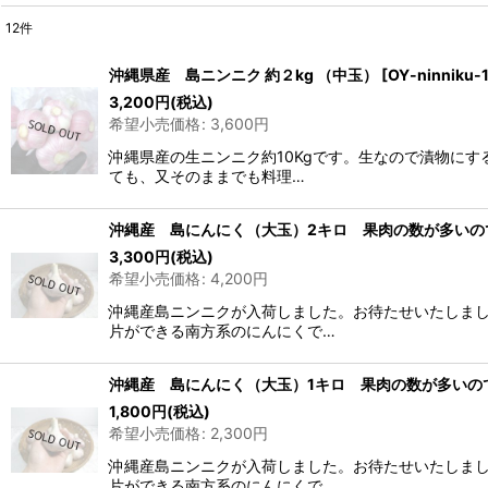
12
件
表示数
:
沖縄県産 島ニンニク 約２kg （中玉）
[
OY-ninniku-
3,200
円
(税込)
並び順
:
希望小売価格
:
3,600
円
沖縄県産の生ニンニク約10Kgです。生なので漬物に
ても、又そのままでも料理…
沖縄産 島にんにく（大玉）2キロ 果肉の数が多いの
3,300
円
(税込)
希望小売価格
:
4,200
円
沖縄産島ニンニクが入荷しました。お待たせいたしま
片ができる南方系のにんにくで…
沖縄産 島にんにく（大玉）1キロ 果肉の数が多いの
1,800
円
(税込)
希望小売価格
:
2,300
円
沖縄産島ニンニクが入荷しました。お待たせいたしま
片ができる南方系のにんにくで…