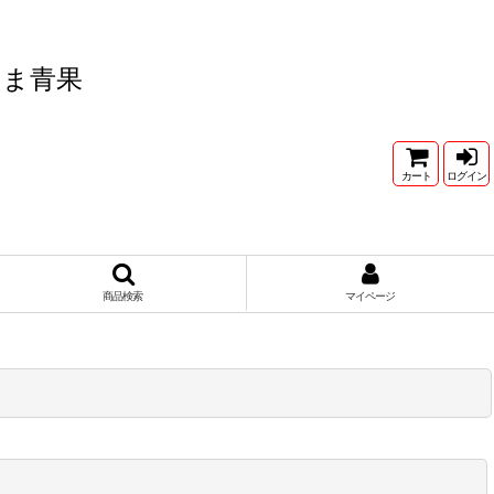
たま青果
カート
ログイン
商品検索
マイページ
閉じる