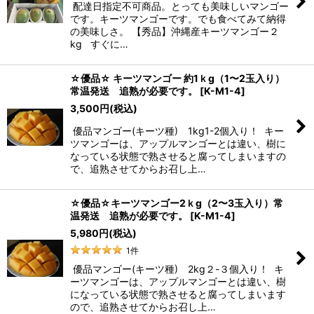
配達日指定不可商品。とっても美味しいマンゴー
です。キーツマンゴーです。でも食べてみて納得
の美味しさ。 【秀品】沖縄産キーツマンゴー２
kg すぐに…
☆優品☆ キーツマンゴー 約1ｋg（1〜2玉入り）
常温発送 追熟が必要です。
[
K-M1-4
]
3,500
円
(税込)
優品マンゴー(キーツ種) 1kg1-2個入り！ キー
ツマンゴーは、アップルマンゴーとは違い、樹に
なっている状態で熟させると腐ってしまいますの
で、追熟させてからお召し上…
☆優品☆キーツマンゴー2ｋg（2〜3玉入り）常
温発送 追熟が必要です。
[
K-M1-4
]
5,980
円
(税込)
1
件
優品マンゴー(キーツ種) 2kg２-３個入り！ キ
ーツマンゴーは、アップルマンゴーとは違い、樹
になっている状態で熟させると腐ってしまいます
ので、追熟させてからお召し上…