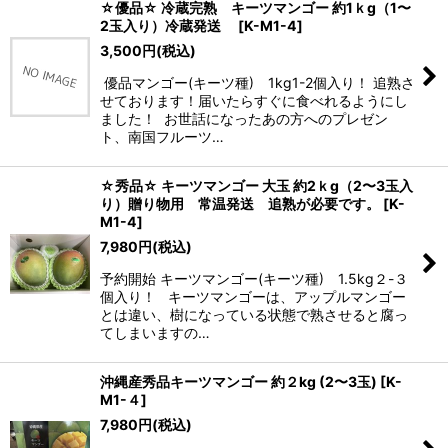
☆優品☆ 冷蔵完熟 キーツマンゴー 約1ｋg（1〜
2玉入り）冷蔵発送
[
K-M1-4
]
3,500
円
(税込)
優品マンゴー(キーツ種) 1kg1-2個入り！ 追熟さ
せております！届いたらすぐに食べれるようにし
ました！ お世話になったあの方へのプレゼン
ト、南国フルーツ…
☆秀品☆ キーツマンゴー 大玉 約2ｋg（2〜3玉入
り）贈り物用 常温発送 追熟が必要です。
[
K-
M1-4
]
7,980
円
(税込)
予約開始 キーツマンゴー(キーツ種) 1.5kg２-３
個入り！ キーツマンゴーは、アップルマンゴー
とは違い、樹になっている状態で熟させると腐っ
てしまいますの…
沖縄産秀品キーツマンゴー 約２kg (2〜3玉)
[
K-
M1-４
]
7,980
円
(税込)