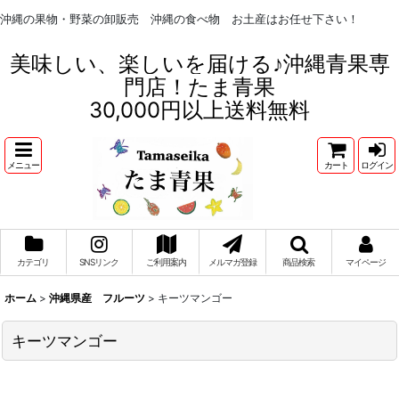
沖縄の果物・野菜の卸販売 沖縄の食べ物 お土産はお任せ下さい！
美味しい、楽しいを届ける♪沖縄青果専
門店！たま青果
30,000円以上送料無料
メニュー
カート
ログイン
カテゴリ
SNSリンク
ご利用案内
メルマガ登録
商品検索
マイページ
ホーム
>
沖縄県産 フルーツ
>
キーツマンゴー
キーツマンゴー