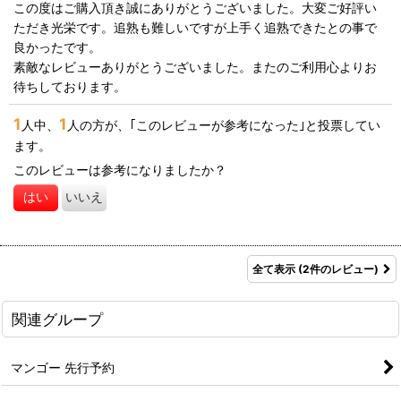
ます。
この度はご購入頂き誠にありがとうございました。大変ご好評い
マンゴーの中では熱帯果実特有の臭さと言うか匂いも少なく食べ
ただき光栄です。追熟も難しいですが上手く追熟できたとの事で
やすい方だと思います。
良かったです。
味は濃厚な方です。甘みは強いですが、マンゴーの中ではさっぱ
素敵なレビューありがとうございました。またのご利用心よりお
りした甘味だと思います。
待ちしております。
酸味は熟すほど少なくなり、甘い香りがしてきます。
1
1
果皮が緑色で熟しても赤くならなず熟度の目安がちょっと難しい
人中、
人の方が、｢このレビューが参考になった｣と投票してい
事と、
ます。
収穫後に追熟が必要でちょっと手間がかかりますが、味が良いの
このレビューは参考になりましたか？
で個人的にはおすすめできるマンゴウです
はい
いいえ
全て表示
(2件のレビュー)
関連グループ
マンゴー 先行予約