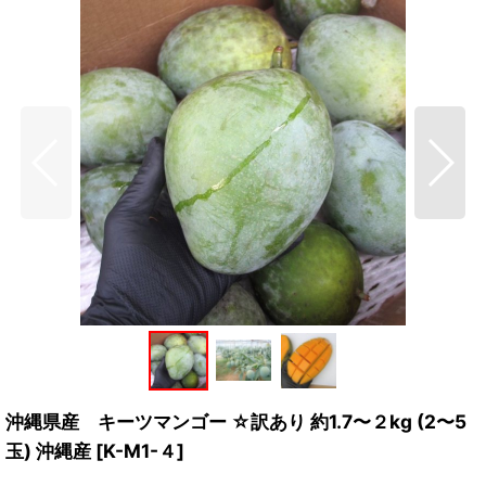
沖縄県産 キーツマンゴー ☆訳あり 約1.7〜２kg (2〜5
玉) 沖縄産
[
K-M1-４
]