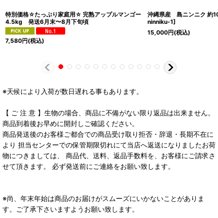
特別価格☆たっぷり家庭用☆ 完熟アップルマンゴー
沖縄県産 島ニンニク 約10
4.5kg 発送6月末〜8月下旬頃
ninniku-1
]
15,000
円
(税込)
7,580
円
(税込)
※天候により入荷が数日遅れる事もあります。
【 ご 注 意 】生物の場合、商品に不備がない限り返品は出来ません。
商品到着後お早めに開封しご確認ください。
商品発送後のお客様ご都合での商品受け取り拒否・辞退・長期不在に
より 担当センターでの保管期限切れにて当店へ返送になりましたお荷
物につきましては、 商品代、送料、返品手数料を、お客様にご請求さ
せて頂きます。 必ず発送前にご連絡をお願い致します。
※尚、年末年始は商品のお届けがスムーズにいかないことがありま
す。ご了承下さいますようお願い致します。