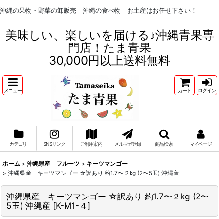
沖縄の果物・野菜の卸販売 沖縄の食べ物 お土産はお任せ下さい！
美味しい、楽しいを届ける♪沖縄青果専
門店！たま青果
30,000円以上送料無料
メニュー
カート
ログイン
カテゴリ
SNSリンク
ご利用案内
メルマガ登録
商品検索
マイページ
ホーム
>
沖縄県産 フルーツ
>
キーツマンゴー
>
沖縄県産 キーツマンゴー ☆訳あり 約1.7〜２kg (2〜5玉) 沖縄産
沖縄県産 キーツマンゴー ☆訳あり 約1.7〜２kg (2〜
5玉) 沖縄産
[
K-M1-４
]