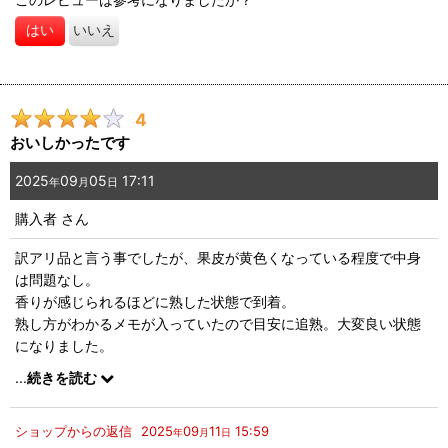
はい
いいえ
4
おいしかったです
2025
09
05
17:11
年
月
日
購入者
さん
訳アリ品と言う事でしたが、果皮が黄色くなっている程度で中身
は問題なし。
香りが感じられるほどに熟した状態で到着。
熟し方がわかるメモが入っていたので目安に追熟。大変良い状態
になりました。
香りが穏やかで甘みも十分。黄色い果肉でおいしいマンゴーでし
...
続きを読む
た。
キーツは大型の果実なので一個で二人分は取れると思います。
ショップからの返信
2025
09
11
15:59
一人一個でも良いですが二人で食べても十分なボリュウムがあり
年
月
日