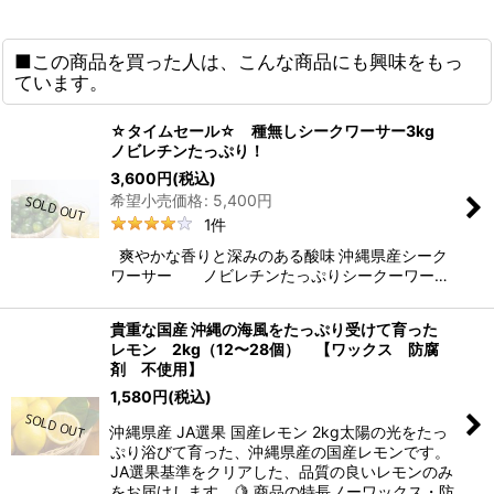
■この商品を買った人は、こんな商品にも興味をもっ
ています。
☆タイムセール☆ 種無しシークワーサー3kg
ノビレチンたっぷり！
3,600
円
(税込)
希望小売価格
:
5,400
円
1
件
爽やかな香りと深みのある酸味 沖縄県産シーク
ワーサー ノビレチンたっぷりシークーワー…
貴重な国産 沖縄の海風をたっぷり受けて育った
レモン 2kg（12〜28個） 【ワックス 防腐
剤 不使用】
1,580
円
(税込)
沖縄県産 JA選果 国産レモン 2kg太陽の光をたっ
ぷり浴びて育った、沖縄県産の国産レモンです。
JA選果基準をクリアした、品質の良いレモンのみ
をお届けします。🍋 商品の特長ノーワックス・防