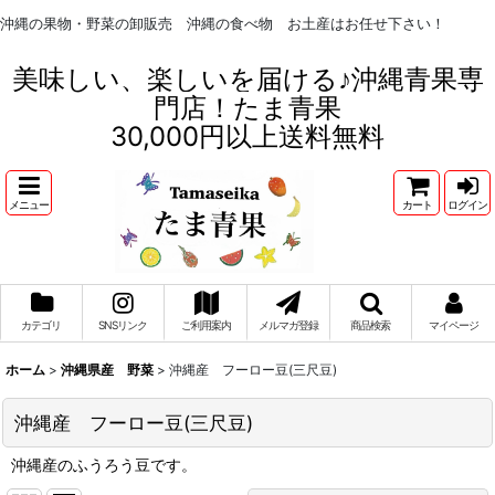
沖縄の果物・野菜の卸販売 沖縄の食べ物 お土産はお任せ下さい！
美味しい、楽しいを届ける♪沖縄青果専
門店！たま青果
30,000円以上送料無料
メニュー
カート
ログイン
カテゴリ
SNSリンク
ご利用案内
メルマガ登録
商品検索
マイページ
ホーム
>
沖縄県産 野菜
>
沖縄産 フーロー豆(三尺豆)
沖縄産 フーロー豆(三尺豆)
沖縄産のふうろう豆です。