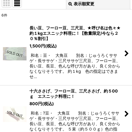
表示順変更
閉じる
6
件
表示数
:
長い豆、フーロー豆、三尺豆、★呼び名は色々★
約１kgエスニック料理に！【数量限定/今なら２
並び順
:
０％割引】
1,500
円
(税込)
絞り込む
和名：豆・ 大角豆 別名：じゅうろくササ
ゲ・長ササゲ・三尺ササゲ三尺豆、フーロー豆、
長い豆、長豆、色んな呼び方があり、良く分から
なくなりそうです。 約１kg 色の指定はできま
せ…
十六ささげ、フーロー豆、三尺ささげ、約５00
ｇ エスニック料理に！
800
円
(税込)
和名：?豆・ 大角豆 別名：じゅうろくササ
ゲ・長ササゲ・三尺ササゲ三尺豆、フーロー豆、
長い豆、長豆、色んな呼び方があり、良く分から
なくなりそうです。 ５束（約５００ｇ）色の指