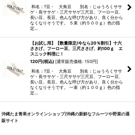
和名：?豆・ 大角豆 別名：じゅうろくササ
ゲ・長ササゲ・三尺ササゲ三尺豆、フーロー豆、
長い豆、長豆、色んな呼び方があり、良く分から
なくなりそうです。 ５束（約５００ｇ）色の指
定…
【お試し用】【数量限定/今なら20％割引】十六
ささげ、フーロー豆、三尺ささげ、約100ｇ エ
スニック料理に！
120
円
(税込)
[
通常販売価格
:
150
円
]
和名：?豆・ 大角豆 別名：じゅうろくササ
ゲ・長ササゲ・三尺ササゲ三尺豆、フーロー豆、
長い豆、長豆、色んな呼び方があり、良く分から
なくなりそうです。 一束（約１００ｇ）色の指
定…
沖縄たま青果オンラインショップ/沖縄の新鮮なフルーツや野菜の通
販サイト