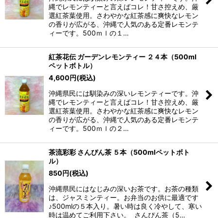
縄でレモンティーと言えばコレ！甘さ控えめ、厳
選紅茶葉使用。さわやかな紅茶感に爽快なレモン
の香りが広がる、沖縄で人気のある定番レモンテ
ィーです。500ｍｌの１…
紅茶花伝 ガーデンレモンティー ２４本（500ml
ペットボトル）
4,600
円
(税込)
沖縄県民には馴染みの深いレモンティーです。沖
縄でレモンティーと言えばコレ！甘さ控えめ、厳
選紅茶葉使用。さわやかな紅茶感に爽快なレモン
の香りが広がる、沖縄で人気のある定番レモンテ
ィーです。500ｍｌの２…
茶流彩彩 さんぴん茶 ５本（500mlペットボト
ル）
850
円
(税込)
沖縄県民にはなじみの深いお茶です。お茶の種類
は、ジャスミンティー。お弁当のお供に最適です
♪500mlの５本入り。暑い時は良く冷やして、寒い
時は温めてご利用下さい。 さんぴん茶（5…