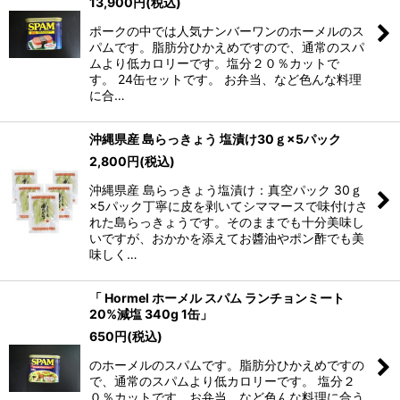
13,900
円
(税込)
ポークの中では人気ナンバーワンのホーメルのス
パムです。脂肪分ひかえめですので、通常のスパ
ムより低カロリーです。塩分２０％カットで
す。 24缶セットです。 お弁当、など色んな料理
に合…
沖縄県産 島らっきょう 塩漬け30ｇ×5パック
2,800
円
(税込)
沖縄県産 島らっきょう塩漬け：真空パック 30ｇ
×5パック丁寧に皮を剥いてシママースで味付けさ
れた島らっきょうです。そのままでも十分美味し
いですが、おかかを添えてお醬油やポン酢でも美
味しく…
「 Hormel ホーメル スパム ランチョンミート
20%減塩 340g 1缶」
650
円
(税込)
のホーメルのスパムです。脂肪分ひかえめですの
で、通常のスパムより低カロリーです。 塩分２
０％カットです。お弁当、など色んな料理に合う