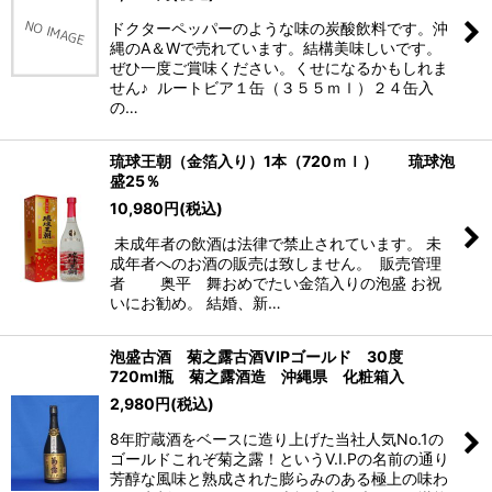
ドクターペッパーのような味の炭酸飲料です。沖
縄のA＆Wで売れています。結構美味しいです。
ぜひ一度ご賞味ください。くせになるかもしれま
せん♪ ルートビア１缶（３５５ｍｌ）２４缶入
の…
琉球王朝（金箔入り）1本（720ｍｌ） 琉球泡
盛25％
10,980
円
(税込)
未成年者の飲酒は法律で禁止されています。 未
成年者へのお酒の販売は致しません。 販売管理
者 奥平 舞おめでたい金箔入りの泡盛 お祝
いにお勧め。 結婚、新…
泡盛古酒 菊之露古酒VIPゴールド 30度
720ml瓶 菊之露酒造 沖縄県 化粧箱入
2,980
円
(税込)
8年貯蔵酒をベースに造り上げた当社人気No.1の
ゴールドこれぞ菊之露！というV.I.Pの名前の通り
芳醇な風味と熟成された膨らみのある極上の味わ