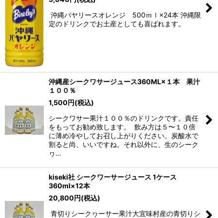
沖縄バヤリースオレンジ 500ｍｌ×24本 沖縄限
定のドリンクでお土産としても喜ばれます。
沖縄産シークワサージュース360ML×１本 果汁
１００％
1,500
円
(税込)
シークワサー果汁１００％のドリンクです。責任
をもってお勧め致します。 飲み方は５〜１０倍
に薄め冷やしてお召し上がりください。炭酸水で
割ると尚、いいですね。それ以外に、生のシーク
ヮ…
kiseki社 シークワーサージュース 1ケース
360ml×12本
20,800
円
(税込)
青切りシークヮーサー果汁大宜味村産の青切りシ