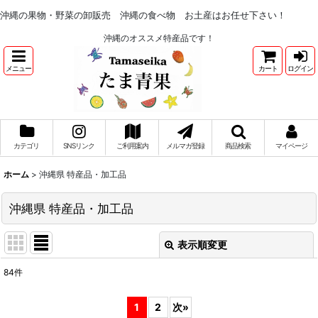
沖縄の果物・野菜の卸販売 沖縄の食べ物 お土産はお任せ下さい！
沖縄のオススメ特産品です！
メニュー
カート
ログイン
カテゴリ
SNSリンク
ご利用案内
メルマガ登録
商品検索
マイページ
ホーム
>
沖縄県 特産品・加工品
沖縄県 特産品・加工品
表示順変更
閉じる
84
件
サブカテゴリ
:
1
2
次
»