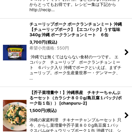
からとってもお得です。レシピー集は下記から
http://recip…
チューリップポーク ポークランチョンミート 沖縄
【チューリップポーク】【エコパック】うす塩味
340g 沖縄 ポークランチョンミート ６缶
3,700
円
(税込)
希望小売価格
:
550
円
沖縄では無くてはならない食材の一つです。 エ
コパック チューリップ ポークランチョンミー
ト ６パック入り 沖縄でポークといえば、まずチ
ューリップ。ポーク生産量世界一・デンマーク、
…
【芥子菜増量中！】沖縄県産 チキナーちゃんぷ
るーセット（カラシナ８００g/島豆腐１パック/ポ
ーク缶１缶））
[
chanpuru-2
]
1,500
円
(税込)
沖縄の家庭料理 チキナーチャンプルーセット 只
今、からし菜増量中芥子菜８００g島豆腐１パッ
クスパムorチュウリップポーク１缶 沖縄では、シ