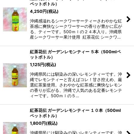
ペットボトル）
4,250
円
(税込)
沖縄感溢れるシークワーサーティーさわやかな紅
茶感に爽快なシークワーサーの香りが豊かに広が
る、ティーです。500ｍｌの２４本入り。沖縄県
産シークワーサー果汁使用 紅茶花伝 シークワ…
紅茶花伝 ガーデンレモンティー ５本（500mlペ
ットボトル）
1,125
円
(税込)
沖縄県民には馴染みの深いレモンティーです。沖
縄でレモンティーと言えばコレ！甘さ控えめ、厳
選紅茶葉使用。さわやかな紅茶感に爽快なレモン
の香りが広がる、沖縄で人気のある定番レモンテ
ィーです。500ｍｌの５…
紅茶花伝 ガーデンレモンティー １０本（500ml
ペットボトル）
1,800
円
(税込)
沖縄県民には馴染みの深いレモンティーです。沖