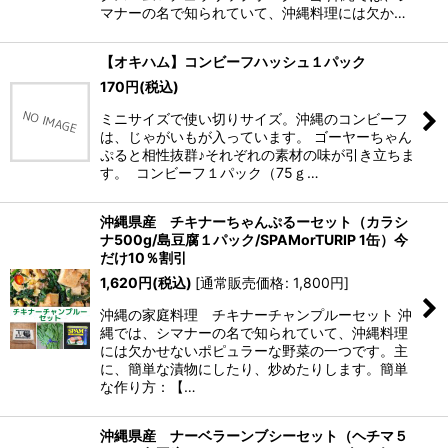
マナーの名で知られていて、沖縄料理には欠か…
【オキハム】コンビーフハッシュ１パック
170
円
(税込)
ミニサイズで使い切りサイズ。沖縄のコンビーフ
は、じゃがいもが入っています。 ゴーヤーちゃん
ぷると相性抜群♪それぞれの素材の味が引き立ちま
す。 コンビーフ１パック（75ｇ…
沖縄県産 チキナーちゃんぷるーセット（カラシ
ナ500g/島豆腐１パック/SPAMorTURIP 1缶）今
だけ10％割引
1,620
円
(税込)
[
通常販売価格
:
1,800
円
]
沖縄の家庭料理 チキナーチャンプルーセット 沖
縄では、シマナーの名で知られていて、沖縄料理
には欠かせないポピュラーな野菜の一つです。主
に、簡単な漬物にしたり、炒めたりします。簡単
な作り方：【…
沖縄県産 ナーベラーンブシーセット（ヘチマ５