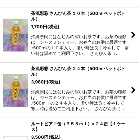
茶流彩彩 さんぴん茶 １０本（500mlペットボト
ル）
1,700
円
(税込)
沖縄県民にはなじみの深いお茶です。お茶の種類
は、ジャスミンティー。お弁当のお供に最適です
♪500mlの１０本入り。暑い時は良く冷やして、寒
い時は温めてご利用下さい。 さんぴん茶（…
茶流彩彩 さんぴん茶 ２４本（500mlペットボト
ル）
3,980
円
(税込)
沖縄県民にはなじみの深いお茶です。お茶の種類
は、ジャスミンティー。お弁当のお供に最適です
♪500ｍｌの２４本入り。暑い時は良く冷やして、
寒い時は温めてご利用下さい。 さんぴん茶（…
ルートビア１缶（３５５ｍｌ）×２４缶【１ケー
ス】
3,500
円
(税込)