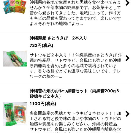
沖縄県内各地で生産された黒糖を食べ比べてみま
せんか？全部本物の純黒糖です。お茶菓子として
昔から愛されてきました。地域によって、作り方
もキビの品種も変わってきますので、楽しいです
よ♬それぞれの地域によっ…
沖縄県産 さとうきび 2本入り
732
円
(税込)
サトウキビ２本入り！！沖縄県産のさとうきび 沖
縄の特産品、サトウキビ。台風にも強いため沖縄
県内離島を含めた多くの地域で栽培されていま
す。香り抜群でとても濃厚な美味しいです。テレ
ワークの脳の一…
沖縄昔の畑のおやつ黒糖セット（純黒糖200g＆
砂糖キビ２本入）
1,100
円
(税込)
多良間島産の黒糖とサトウキビ２本セット！！加
工される前と後で味の違いや本物のサトウキビの
触感や質感をお楽しみください。沖縄の特産品、
サトウキビ。台風にも強いため沖縄県内離島を含