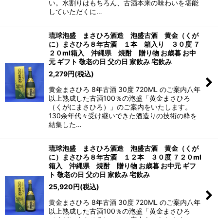
い。水割りはもちろん、古酒本来の味わいを堪能
していただくに…
琉球泡盛 まさひろ酒造 泡盛古酒 黄金（くが
に）まさひろ８年古酒 １本 箱入り ３０度 ７
２０ml箱入 沖縄県 焼酎 贈り物 お歳暮 お中
元 ギフト 敬老の日 父の日 家飲み 宅飲み
2,279
円
(税込)
黄金まさひろ 8年古酒 30度 720ML のご案内八年
以上熟成した古酒100％の泡盛「黄金まさひろ
（くがにまさひろ）」のご案内をいたします。
130余年代々受け継いできた酒造りの技術の粋を
結集した…
琉球泡盛 まさひろ酒造 泡盛古酒 黄金（くが
に）まさひろ８年古酒 １２本 ３０度 ７２０ml
箱入 沖縄県 焼酎 贈り物 お歳暮 お中元 ギフ
ト 敬老の日 父の日 家飲み 宅飲み
25,920
円
(税込)
黄金まさひろ 8年古酒 30度 720ML のご案内八年
以上熟成した古酒100％の泡盛「黄金まさひろ