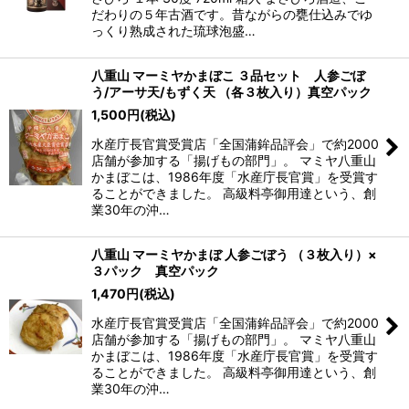
だわりの５年古酒です。昔ながらの甕仕込みでゆ
っくり熟成された琉球泡盛…
八重山 マーミヤかまぼこ ３品セット 人参ごぼ
う/アーサ天/もずく天 （各３枚入り）真空パック
1,500
円
(税込)
水産庁長官賞受賞店「全国蒲鉾品評会」で約2000
店舗が参加する「揚げもの部門」。 マミヤ八重山
かまぼこは、1986年度「水産庁長官賞」を受賞す
ることができました。 高級料亭御用達という、創
業30年の沖…
八重山 マーミヤかまぼ 人参ごぼう （３枚入り）×
３パック 真空パック
1,470
円
(税込)
水産庁長官賞受賞店「全国蒲鉾品評会」で約2000
店舗が参加する「揚げもの部門」。 マミヤ八重山
かまぼこは、1986年度「水産庁長官賞」を受賞す
ることができました。 高級料亭御用達という、創
業30年の沖…