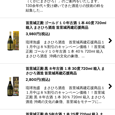
（くがにまさひろ）」のご案内をいたします。
130余年代々受け継いできた酒造りの技術の粋を
結集した…
首里城正殿 ゴールド１０年古酒 １本 40度 720ml
箱入 まさひろ酒造 首里城再建応援商品
3,980
円
(税込)
琉球泡盛 まさひろ酒造 首里城再建応援商品１
１月中は８％割引のキャンペーン価格！！首里城
正殿 ゴールド１０年古酒 １本 40％ 720ml 箱入
まさひろ酒造 沖縄の文化の象徴、…
首里城正殿 黒 ８年古酒 １本 30度 720ml 箱入 ま
さひろ酒造 首里城再建応援商品
2,800
円
(税込)
琉球泡盛 まさひろ酒造 首里城再建応援商品１
１月中は８％割引のキャンペーン価格！！首里城
正殿 黒 ８年古酒 １本 30％ 720ml 箱入 まさひろ
酒造 沖縄の文化の象徴、首里城をモチーフに…
首里城正殿 赤 5年古酒 １本 25度 720ml 箱入 ま