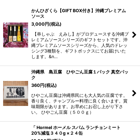
表示数
:
かんひざくら【GIFT BOX付き】沖縄プレミアム
ソース
並び順
:
3,000
円
(税込)
【串しゃぶ えみし】がプロデュースする沖縄プ
絞り込む
レミアムソースシリーズのギフトセットです。沖
縄プレミアムソースシリーズから、人気のドレッ
シング3種類を、ギフトボックスにてお届けいた
します。&n…
沖縄県 島豆腐 ひやごん豆腐１パック 真空パッ
ク
360
円
(税込)
ひやごん豆腐は沖縄県民にも大人気の豆腐です。
香り良く、チャンプルー料理に良く合います。賞
味期限があります。お早めにお召し上がり下さ
い。 ひやごん豆腐（５００ｇ）
「 Hormel ホーメル スパム ランチョンミート
20%減塩３４０g ×２４缶