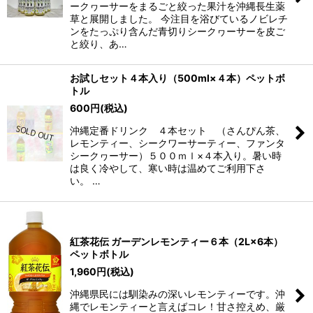
ークヮーサーをまるごと絞った果汁を沖縄長生薬
草と展開しました。 今注目を浴びているノビレチ
ンをたっぷり含んだ青切りシークヮーサーを皮ご
と絞り、あ…
お試しセット４本入り（500ml×４本）ペットボ
トル
600
円
(税込)
沖縄定番ドリンク ４本セット （さんぴん茶、
レモンティー、シークワーサーティー、ファンタ
シークヮーサー）５００ｍｌ×４本入り。暑い時
は良く冷やして、寒い時は温めてご利用下さ
い。 …
紅茶花伝 ガーデンレモンティー６本（2L×6本）
ペットボトル
1,960
円
(税込)
沖縄県民には馴染みの深いレモンティーです。沖
縄でレモンティーと言えばコレ！甘さ控えめ、厳