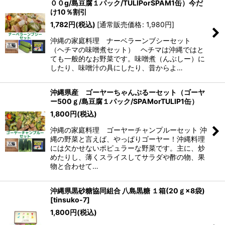
００g/島豆腐１パック/TULIPorSPAM1缶）今だ
け10％割引
1,782
円
(税込)
[
通常販売価格
:
1,980
円
]
沖縄の家庭料理 ナーベラーンブシーセット
（ヘチマの味噌煮セット） ヘチマは沖縄ではと
ても一般的なお野菜です。味噌煮（んぶしー）に
したり、味噌汁の具にしたり、昔からよ…
沖縄県産 ゴーヤーちゃんぷるーセット（ゴーヤ
ー500ｇ/島豆腐１パック/SPAMorTULIP1缶）
1,800
円
(税込)
沖縄の家庭料理 ゴーヤーチャンプルーセット 沖
縄の野菜と言えば、やっぱりゴーヤー！沖縄料理
には欠かせないポピュラーな野菜です。主に、炒
めたりし、薄くスライスしてサラダや酢の物、果
物と合わせて…
沖縄県黒砂糖協同組合 八島黒糖 １箱(20ｇ×8袋)
[
tinsuko-7
]
1,800
円
(税込)