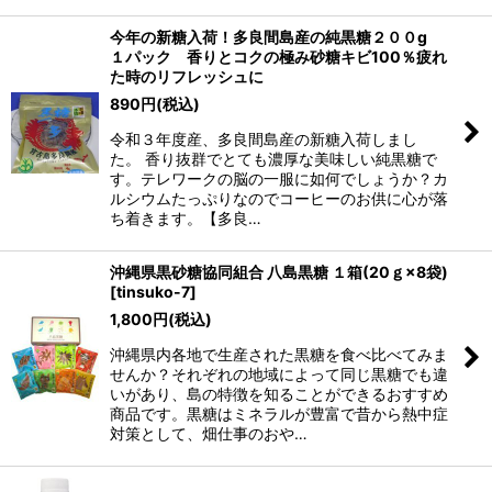
今年の新糖入荷！多良間島産の純黒糖２００g
１パック 香りとコクの極み砂糖キビ100％疲れ
た時のリフレッシュに
890
円
(税込)
令和３年度産、多良間島産の新糖入荷しまし
た。 香り抜群でとても濃厚な美味しい純黒糖で
す。テレワークの脳の一服に如何でしょうか？カ
ルシウムたっぷりなのでコーヒーのお供に心が落
ち着きます。【多良…
沖縄県黒砂糖協同組合 八島黒糖 １箱(20ｇ×8袋)
[
tinsuko-7
]
1,800
円
(税込)
沖縄県内各地で生産された黒糖を食べ比べてみま
せんか？それぞれの地域によって同じ黒糖でも違
いがあり、島の特徴を知ることができるおすすめ
商品です。黒糖はミネラルが豊富で昔から熱中症
対策として、畑仕事のおや…