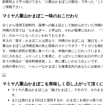
創業時より守り続けてきた「八重山かまぼこの製法」で作った「こだ
ご堪能下さい。
マミヤ八重山かまぼこー味のおこだわり
古くから琉球王朝時代、薩摩への献上品として納められていた沖縄の
沖縄の方言では「ちきあぎー」と呼ばれ、それが薩摩に伝わり、「つ
げ」のルーツとなったといわれております。
本土の「蒸す」かまぼことは異なり、沖縄のかまぼこは「揚げる」の
重山かまぼこは沖縄近海の魚と国産のスケソウダラ・アトヨリを独自
す。沖縄の庶民が普通に食べている、本物の食にこだわっています。
口に入れると、ぷりっとした食感と、さっぱりした味がお口の中に広
全ての商品が「保存料無添加」と、体に優しいのもうれしいです。
お肉の替わりに、ヘルシーなかまぼこを健康志向のあなたにお勧め！
マミヤ八重山かまぼこを美味しく召し上がって頂くに
マミヤ八重山かまぼこは「揚げかまぼこ」ですので、そのまま
す。
または袋のまま3分ほど湯煎するか、かまぼこを袋から取り出