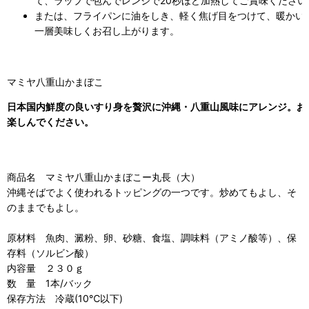
て、ラップで包んでレンジで20秒ほど加熱してご賞味ください
または、フライパンに油をしき、軽く焦げ目をつけて、暖かい
一層美味しくお召し上がります。
マミヤ八重山かまぼこ
日本国内鮮度の良いすり身を贅沢に沖縄・八重山風味にアレンジ。お
楽しんでください。
商品名 マミヤ八重山かまぼこー丸長（大）
沖縄そばでよく使われるトッピングの一つです。炒めてもよし、そ
のままでもよし。
原材料 魚肉、澱粉、卵、砂糖、食塩、調味料（アミノ酸等）、保
存料（ソルビン酸）
内容量 ２３０ｇ
数 量 1本/バック
保存方法 冷蔵(10℃以下)