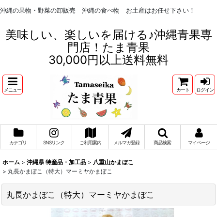
沖縄の果物・野菜の卸販売 沖縄の食べ物 お土産はお任せ下さい！
美味しい、楽しいを届ける♪沖縄青果専
門店！たま青果
30,000円以上送料無料
メニュー
カート
ログイン
カテゴリ
SNSリンク
ご利用案内
メルマガ登録
商品検索
マイページ
ホーム
>
沖縄県 特産品・加工品
>
八重山かまぼこ
>
丸長かまぼこ（特大）マーミヤかまぼこ
丸長かまぼこ（特大）マーミヤかまぼこ