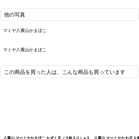
他の写真
マミヤ八重山かまぼこ
マミヤ八重山かまぼこ
この商品を買った人は、こんな商品も買っています
八重山 マーミヤかまぼこ もずく天（３枚入り）×３
八重山 マーミヤかまぼ 人