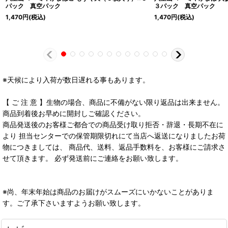
パック 真空パック
３パック 真空パック
1,470
円
(税込)
1,470
円
(税込)
※天候により入荷が数日遅れる事もあります。
【 ご 注 意 】生物の場合、商品に不備がない限り返品は出来ません。
商品到着後お早めに開封しご確認ください。
商品発送後のお客様ご都合での商品受け取り拒否・辞退・長期不在に
より 担当センターでの保管期限切れにて当店へ返送になりましたお荷
物につきましては、 商品代、送料、返品手数料を、お客様にご請求さ
せて頂きます。 必ず発送前にご連絡をお願い致します。
※尚、年末年始は商品のお届けがスムーズにいかないことがありま
す。ご了承下さいますようお願い致します。