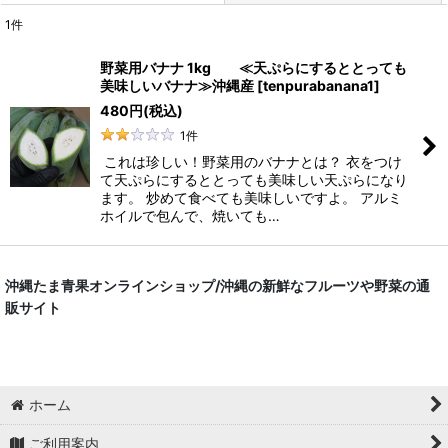
1
件
表示数
:
野菜用バナナ 1kg ≪天ぷらにするととっても
美味しいバナナ≫沖縄産
[
tenpurabanana1
]
並び順
:
480
円
(税込)
1
件
絞り込む
これは珍しい！野菜用のバナナとは？ 衣をつけ
て天ぷらにするととっても美味しい天ぷらになり
ます。 炒めて食べても美味しいですよ。 アルミ
ホイルで包んで、焼いても…
沖縄たま青果オンラインショップ/沖縄の新鮮なフルーツや野菜の通
販サイト
ホーム
ご利用案内