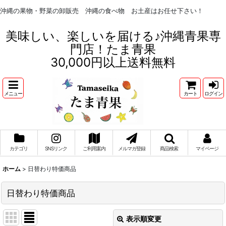
沖縄の果物・野菜の卸販売 沖縄の食べ物 お土産はお任せ下さい！
美味しい、楽しいを届ける♪沖縄青果専
門店！たま青果
30,000円以上送料無料
メニュー
カート
ログイン
カテゴリ
SNSリンク
ご利用案内
メルマガ登録
商品検索
マイページ
ホーム
>
日替わり特価商品
日替わり特価商品
表示順変更
閉じる