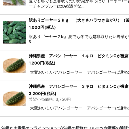
夏でも冬でも是非取りたい野菜がやっぱりゴーヤー♪一
ーチャンプルーは炒め過ぎな…
訳ありゴーヤー２ｋｇ （大きさバラつき曲がり）（
1,000
円
(税込)
訳ありゴーヤー２kg 夏でも冬でも是非取りたい野菜
&…
沖縄県産 アバシゴーヤー １キロ ビタミンCが豊富
1,200
円
(税込)
大変おいしいアバシゴーヤー アバシゴーヤーは通常
沖縄県産 アバシゴーヤー ３キロ ビタミンCが豊富
3,200
円
(税込)
希望小売価格
:
3,750
円
大変おいしいアバシゴーヤー アバシゴーヤーは通常
沖縄たま青果オンラインショップ/沖縄の新鮮なフルーツや野菜の通販