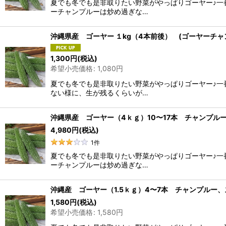
夏でも冬でも是非取りたい野菜がやっぱりゴーヤー♪一
ーチャンプルーは炒め過ぎな…
沖縄県産 ゴーヤー １kg（4本前後） (ゴーヤーチ
1,300
円
(税込)
希望小売価格
:
1,080
円
夏でも冬でも是非取りたい野菜がやっぱりゴーヤー♪一
ない様に、生が残るくらいが…
沖縄県産 ゴーヤー（4ｋｇ）10〜17本 チャンプル
4,980
円
(税込)
1
件
夏でも冬でも是非取りたい野菜がやっぱりゴーヤー♪一
ーチャンプルーは炒め過ぎな…
沖縄産 ゴーヤー（1.5ｋｇ）4〜7本 チャンプルー
1,580
円
(税込)
希望小売価格
:
1,580
円