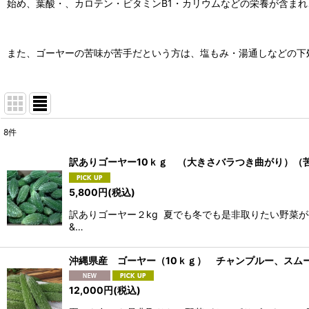
始め、葉酸・、カロテン・ビタミンB1・カリウムなどの栄養が含ま
また、ゴーヤーの苦味が苦手だという方は、塩もみ・湯通しなどの下
8
件
表示数
:
訳ありゴーヤー10ｋｇ （大きさバラつき曲がり）（
並び順
:
5,800
円
(税込)
訳ありゴーヤー２kg 夏でも冬でも是非取りたい野菜
&…
沖縄県産 ゴーヤー（10ｋｇ） チャンプルー、スム
12,000
円
(税込)