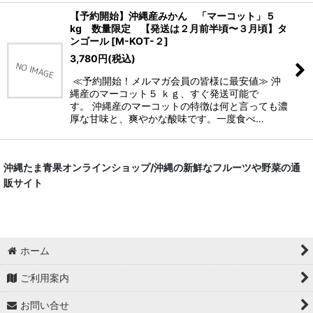
【予約開始】沖縄産みかん 「マーコット」５
kg 数量限定 【発送は２月前半頃〜３月頃】タ
ンゴール
[
M-KOT-２
]
3,780
円
(税込)
≪予約開始！メルマガ会員の皆様に最安値≫ 沖
縄産のマーコット５ ｋｇ、すぐ発送可能で
す。 沖縄産のマーコットの特徴は何と言っても濃
厚な甘味と、爽やかな酸味です。一度食べ…
沖縄たま青果オンラインショップ/沖縄の新鮮なフルーツや野菜の通
販サイト
ホーム
ご利用案内
お問い合せ