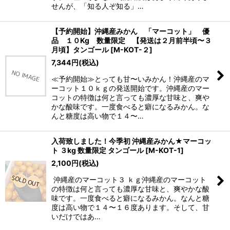
せんが、「知る人ぞ知る」…
【予約開始】沖縄産みかん 「マーコット」 優
品 １０Kg 数量限定 【発送は２月前半頃〜３
月頃】タンゴール
[
M-KOT-２
]
7,344
円
(税込)
≪予約開始≫とっても甘〜いみかん！沖縄産のマ
ーコット１０ｋｇの発送開始です。沖縄産のマー
コットの特徴は何と言っても濃厚な甘味と、爽や
かな酸味です。一度食べると癖になるみかん。な
んと糖度は高い物で１４〜…
入荷致しました！今季初 沖縄産みかん★マーコッ
ト ３kg 数量限定 タンゴール
[
M-KOT-1
]
2,100
円
(税込)
沖縄産のマーコット３ ｋｇ沖縄産のマーコット
の特徴は何と言っても濃厚な甘味と、爽やかな酸
味です。一度食べると癖になるみかん。なんと糖
度は高い物で１４〜１６度あります。そして、甘
いだけではあ…