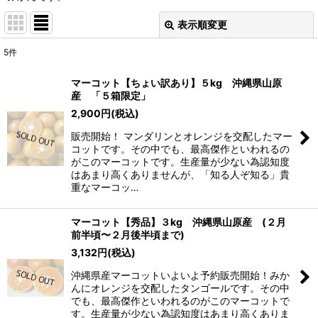
表示順変更
閉じる
5
件
表示数
:
マーコット【ちょい訳あり】５kg 沖縄県山原
産 「５箱限定」
並び順
:
2,900
円
(税込)
販売開始！ マンダリンとオレンジを交配したマー
絞り込む
コットです。その中でも、最高傑作といわれるの
がこのマーコットです。生産量が少ない為認知度
はあまり高くありませんが、「知る人ぞ知る」貴
重なマーコッ…
マーコット【秀品】３kg 沖縄県山原産 (２月
前半頃〜２月後半頃まで)
3,132
円
(税込)
沖縄県産マーコットいよいよ予約販売開始！みか
んにオレンジを交配したタンゴールです。その中
でも、最高傑作といわれるのがこのマーコットで
す。生産量が少ない為認知度はあまり高くありま