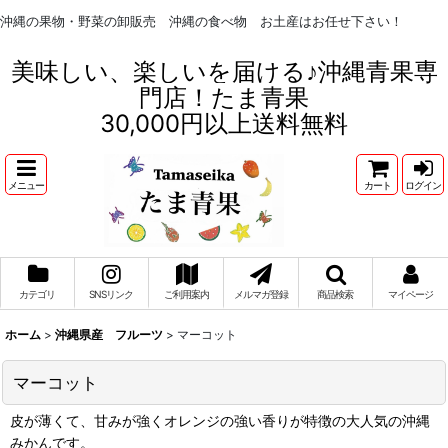
沖縄の果物・野菜の卸販売 沖縄の食べ物 お土産はお任せ下さい！
美味しい、楽しいを届ける♪沖縄青果専
門店！たま青果
30,000円以上送料無料
メニュー
カート
ログイン
カテゴリ
SNSリンク
ご利用案内
メルマガ登録
商品検索
マイページ
ホーム
>
沖縄県産 フルーツ
>
マーコット
マーコット
皮が薄くて、甘みが強くオレンジの強い香りが特徴の大人気の沖縄
みかんです。