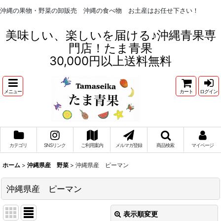
沖縄の果物・野菜の卸販売 沖縄の食べ物 お土産はお任せ下さい！
美味しい、楽しいを届ける♪沖縄青果専
門店！たま青果
30,000円以上送料無料
メニュー
カート
ログイン
カテゴリ
SNSリンク
ご利用案内
メルマガ登録
商品検索
マイページ
ホーム
>
沖縄県産 野菜
>
沖縄県産 ピーマン
沖縄県産 ピーマン
表示順変更
閉じる