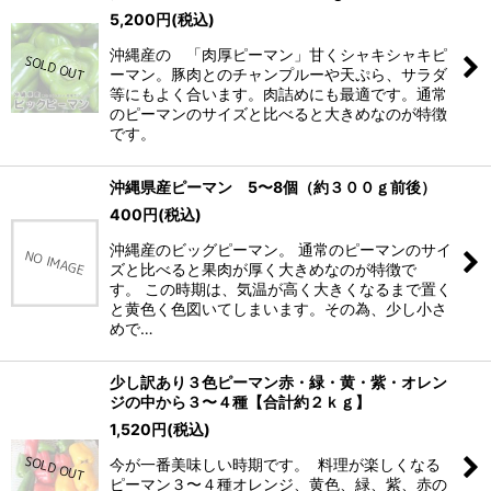
5,200
円
(税込)
沖縄産の 「肉厚ピーマン」甘くシャキシャキピ
ーマン。豚肉とのチャンプルーや天ぷら、サラダ
等にもよく合います。肉詰めにも最適です。通常
のピーマンのサイズと比べると大きめなのが特徴
です。
沖縄県産ピーマン 5〜8個（約３００ｇ前後）
400
円
(税込)
沖縄産のビッグピーマン。 通常のピーマンのサイ
ズと比べると果肉が厚く大きめなのが特徴で
す。 この時期は、気温が高く大きくなるまで置く
と黄色く色図いてしまいます。その為、少し小さ
めで…
少し訳あり３色ピーマン赤・緑・黄・紫・オレン
ジの中から３〜４種【合計約２ｋｇ】
1,520
円
(税込)
今が一番美味しい時期です。 料理が楽しくなる
ピーマン３〜４種オレンジ、黄色、緑、紫、赤の