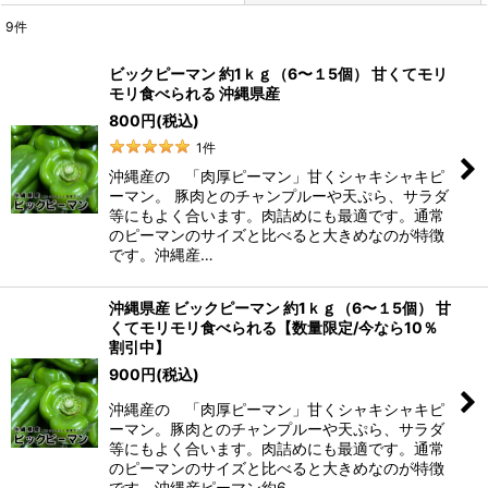
9
件
表示数
:
ビックピーマン 約1ｋｇ（6〜１5個） 甘くてモリ
モリ食べられる 沖縄県産
並び順
:
800
円
(税込)
1
件
絞り込む
沖縄産の 「肉厚ピーマン」甘くシャキシャキピ
ーマン。 豚肉とのチャンプルーや天ぷら、サラダ
等にもよく合います。肉詰めにも最適です。通常
のピーマンのサイズと比べると大きめなのが特徴
です。沖縄産…
沖縄県産 ビックピーマン 約1ｋｇ（6〜１5個） 甘
くてモリモリ食べられる【数量限定/今なら10％
割引中】
900
円
(税込)
沖縄産の 「肉厚ピーマン」甘くシャキシャキピ
ーマン。豚肉とのチャンプルーや天ぷら、サラダ
等にもよく合います。肉詰めにも最適です。通常
のピーマンのサイズと比べると大きめなのが特徴
です。沖縄産ピーマン約6…