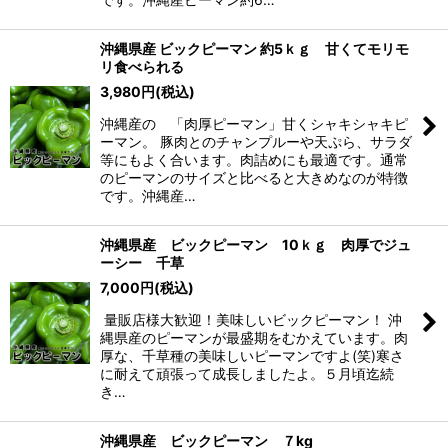
沖縄県産 ビックピーマン 約5ｋｇ 甘くてモリモ
リ食べられる
3,980
円
(税込)
沖縄産の 「肉厚ピーマン」甘くシャキシャキピ
ーマン。 豚肉とのチャンプルーや天ぷら、サラダ
等にもよく合います。肉詰めにも最適です。通常
のピーマンのサイズと比べると大きめなのが特徴
です。沖縄産…
沖縄県産 ビックピーマン 10ｋｇ 肉厚でジュ
ーシー 千草
7,000
円
(税込)
量販店様大歓迎！美味しいビックピーマン！ 沖
縄県産のピーマンが最盛期をむかえています。肉
厚な、千草種の美味しいピーマンですよ(笑)寒さ
に耐えて頑張って成長しましたよ。５月頃迄続
き…
沖縄県産 ビックピーマン ７kg