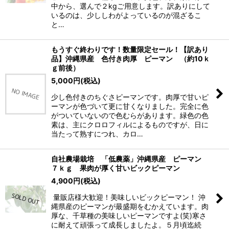
中から、選んで２kgご用意します。訳ありにして
いるのは、少ししわがよっているのが混ざるこ
と…
もうすぐ終わりです！数量限定セール！【訳あり
品】沖縄県産 色付き肉厚 ピーマン （約10ｋ
ｇ前後）
5,000
円
(税込)
少し色付きのちぐさピーマンです。肉厚で甘いピ
ーマンが色づいて更に甘くなりました。完全に色
がついていないので色むらがあります。緑色の色
素は、主にクロロフィルによるものですが、日に
当たって熟すにつれ、カロ…
自社農場栽培 「低農薬」沖縄県産 ピーマン
７ｋｇ 果肉が厚く甘いビックピーマン
4,900
円
(税込)
量販店様大歓迎！美味しいビックピーマン！ 沖
縄県産のピーマンが最盛期をむかえています。肉
厚な、千草種の美味しいピーマンですよ(笑)寒さ
に耐えて頑張って成長しましたよ。５月頃迄続