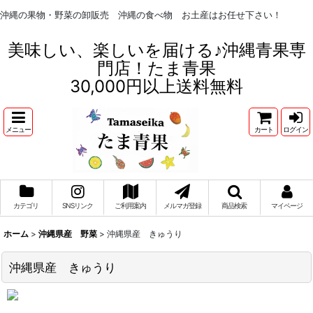
沖縄の果物・野菜の卸販売 沖縄の食べ物 お土産はお任せ下さい！
美味しい、楽しいを届ける♪沖縄青果専
門店！たま青果
30,000円以上送料無料
メニュー
カート
ログイン
カテゴリ
SNSリンク
ご利用案内
メルマガ登録
商品検索
マイページ
ホーム
>
沖縄県産 野菜
>
沖縄県産 きゅうり
沖縄県産 きゅうり