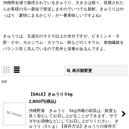
沖縄県全域で栽培されているきゅうり。大きさは様々。収穫された
らお客様の元へ最短で発送しますのでいつでも新鮮。きゅうりはや
っぱり「豪快にまるかじり」が一番美味しいですよね♪
きゅうりは、主成分の９０％以上が水分ですが、ビタミンＡ・Ｂ
群・Ｃや、カルシウム・カリウム・鉄などのミネラル、食物繊維を
バランス良く含んでいるので意外と栄養があるんですよ。
表示順変更
閉じる
6
件
表示数
:
【SALE】きゅうり５kg
2,800
円
(税込)
並び順
:
沖縄野菜 きゅうり 5kg沖縄の胡瓜は、鮮度も
良く安心してお召し上がることができます。サラ
絞り込む
ダやお漬物などにしてお召し上がりください。 き
ゅうり（5ｋｇ）【保存方法】きゅうりの保存方