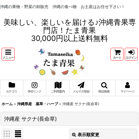
沖縄の果物・野菜の卸販売 沖縄の食べ物 お土産はお任せ下さい！
美味しい、楽しいを届ける♪沖縄青果専
門店！たま青果
30,000円以上送料無料
メニュー
カート
ログイン
カテゴリ
SNSリンク
ご利用案内
メルマガ登録
商品検索
マイページ
ホーム
>
沖縄県産 薬草・ハーブ
>
沖縄産 サクナ(長命草)
沖縄産 サクナ(長命草)
表示順変更
閉じる