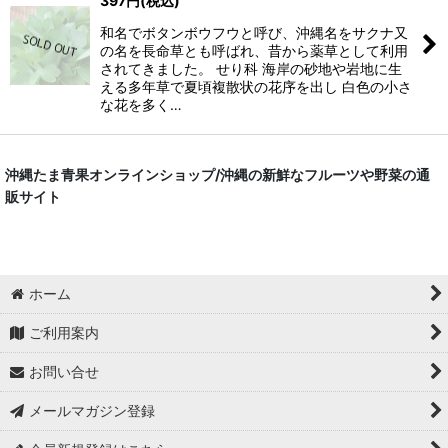
397
円
(税込)
和名でボタンボウフウと呼び、沖縄名をサクナ又
の名を長命草とも呼ばれ、昔から薬草として利用
されてきました。 せり科 海岸の砂地や岩地に生
える多年草で夏頃複散状の花序を出し 白色の小さ
な花を多く…
沖縄たま青果オンラインショップ/沖縄の新鮮なフルーツや野菜の通
販サイト
ホーム
ご利用案内
お問い合せ
メールマガジン登録