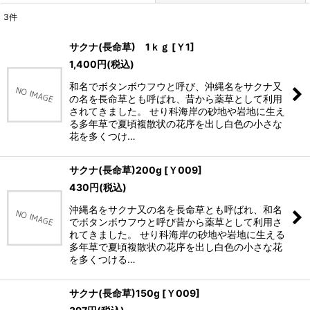
3
件
表示数
:
サクナ(長命草) 1ｋｇ
[
Ｙ1
]
1,400
円
(税込)
並び順
:
和名でボタンボウフウと呼び、沖縄名をサクナ又
の名を長命草とも呼ばれ、昔から薬草として利用
絞り込む
されてきました。 せり科海岸の砂地や岩地に生え
る多年草で夏頃複散状の花序を出し白色の小さな
花を多くつけ…
サクナ(長命草)200g
[
Ｙ009
]
430
円
(税込)
沖縄名をサクナ又の名を長命草とも呼ばれ、和名
でボタンボウフウと呼び昔から薬草として利用さ
れてきました。 せり科海岸の砂地や岩地に生える
多年草で夏頃複散状の花序を出し白色の小さな花
を多くつける…
サクナ(長命草)150g
[
Ｙ009
]