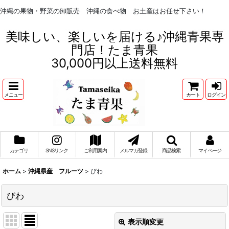
沖縄の果物・野菜の卸販売 沖縄の食べ物 お土産はお任せ下さい！
美味しい、楽しいを届ける♪沖縄青果専
門店！たま青果
30,000円以上送料無料
メニュー
カート
ログイン
カテゴリ
SNSリンク
ご利用案内
メルマガ登録
商品検索
マイページ
ホーム
>
沖縄県産 フルーツ
>
びわ
びわ
表示順変更
閉じる