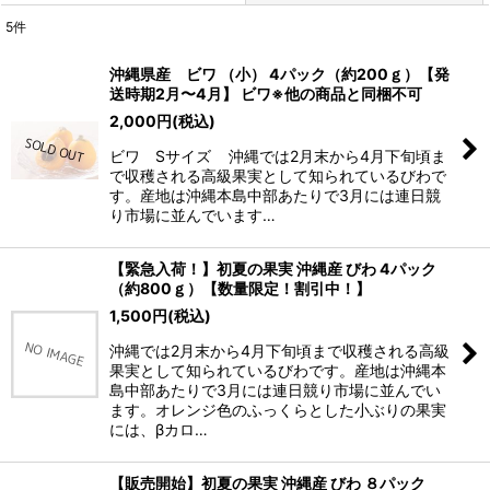
5
件
表示数
:
沖縄県産 ビワ （小） 4パック（約200ｇ）【発
送時期2月〜4月】 ビワ※他の商品と同梱不可
並び順
:
2,000
円
(税込)
ビワ Sサイズ 沖縄では2月末から4月下旬頃ま
絞り込む
で収穫される高級果実として知られているびわで
す。産地は沖縄本島中部あたりで3月には連日競
り市場に並んでいます…
【緊急入荷！】初夏の果実 沖縄産 びわ 4パック
（約800ｇ）【数量限定！割引中！】
1,500
円
(税込)
沖縄では2月末から4月下旬頃まで収穫される高級
果実として知られているびわです。産地は沖縄本
島中部あたりで3月には連日競り市場に並んでい
ます。オレンジ色のふっくらとした小ぶりの果実
には、βカロ…
【販売開始】初夏の果実 沖縄産 びわ ８パック