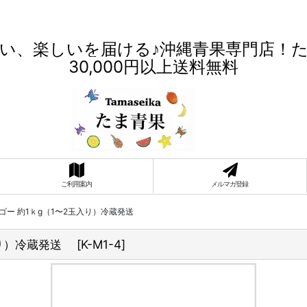
い、楽しいを届ける♪沖縄青果専門店！
30,000円以上送料無料
ご利用案内
メルマガ登録
ゴー 約1ｋg（1〜2玉入り）冷蔵発送
入り）冷蔵発送
[
K-M1-4
]