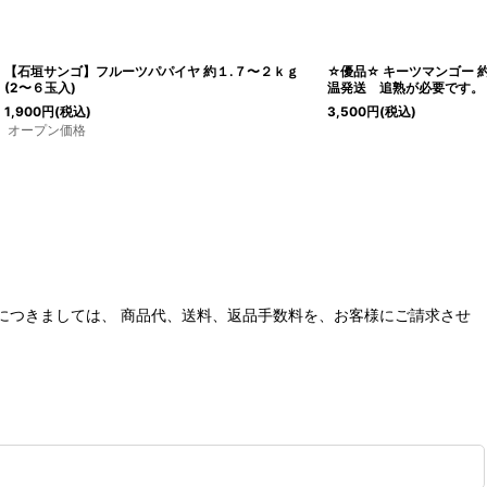
【石垣サンゴ】フルーツパパイヤ 約１.７〜２ｋｇ
☆優品☆ キーツマンゴー 
(2〜６玉入)
温発送 追熟が必要です。
1,900
円
(税込)
3,500
円
(税込)
オープン価格
につきましては、 商品代、送料、返品手数料を、お客様にご請求させ