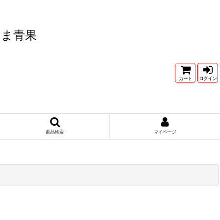
たま青果
カート
ログイン
商品検索
マイページ