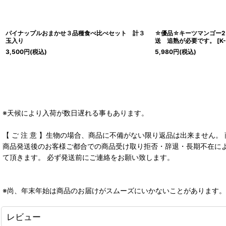
パイナップルおまかせ３品種食べ比べセット 計３
☆優品☆キーツマンゴー2
玉入り
送 追熟が必要です。
[
K
3,500
円
(税込)
5,980
円
(税込)
※天候により入荷が数日遅れる事もあります。
【 ご 注 意 】生物の場合、商品に不備がない限り返品は出来ません
商品発送後のお客様ご都合での商品受け取り拒否・辞退・長期不在によ
て頂きます。 必ず発送前にご連絡をお願い致します。
※尚、年末年始は商品のお届けがスムーズにいかないことがあります
レビュー