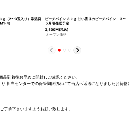
ｋg（2〜3玉入り）常温発
ピーチパイン ３ｋｇ 甘い香りのピーチパイン ３〜
-M1-4
]
５月頃発送予定
3,500
円
(税込)
オープン価格
。 商品到着後お早めに開封しご確認ください。
り 担当センターでの保管期限切れにて当店へ返送になりましたお荷物
。ご了承下さいますようお願い致します。