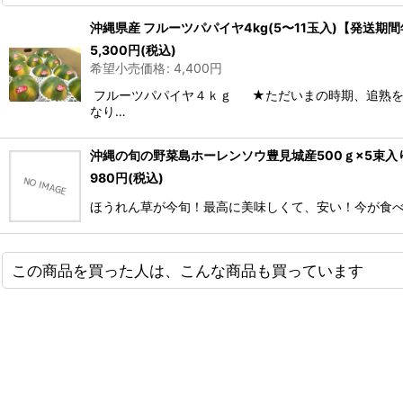
沖縄県産 フルーツパパイヤ4kg(5〜11玉入)【発送期
5,300
円
(税込)
希望小売価格
:
4,400
円
フルーツパパイヤ４ｋｇ ★ただいまの時期、追熟を
なり…
沖縄の旬の野菜島ホーレンソウ豊見城産500ｇ×5束入
980
円
(税込)
ほうれん草が今旬！最高に美味しくて、安い！今が食べ時
この商品を買った人は、こんな商品も買っています