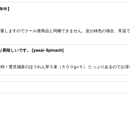
間年中】
要しますのでクール便商品と同梱できません。皮が緑色の場合、常温で
り美味しいです。
[
yasai-Spinach
]
！豊見城産のほうれん草５束（５００g×５） たっぷりあるのでお浸し