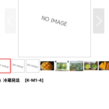
入り）冷蔵発送
[
K-M1-4
]