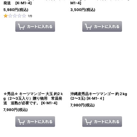
発送
[
K-M1-4
]
M1-4
]
5,980
円
(税込)
3,500
円
(税込)
1
件
☆秀品☆ キーツマンゴー 大玉 約2ｋ
沖縄産秀品キーツマンゴー 約２kg
g（2〜3玉入り）贈り物用 常温発
(2〜3玉)
[
K-M1-４
]
送 追熟が必要です。
[
K-M1-4
]
7,980
円
(税込)
7,980
円
(税込)