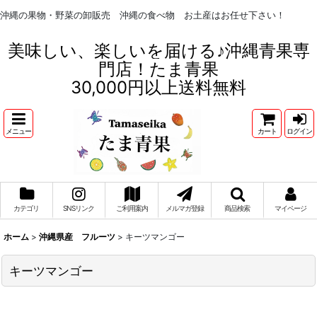
沖縄の果物・野菜の卸販売 沖縄の食べ物 お土産はお任せ下さい！
美味しい、楽しいを届ける♪沖縄青果専
門店！たま青果
30,000円以上送料無料
メニュー
カート
ログイン
カテゴリ
SNSリンク
ご利用案内
メルマガ登録
商品検索
マイページ
ホーム
>
沖縄県産 フルーツ
>
キーツマンゴー
キーツマンゴー