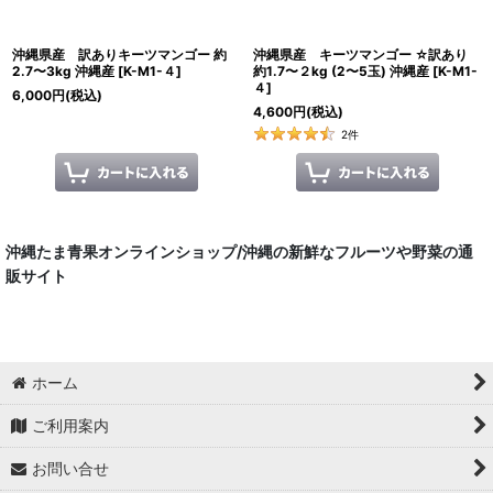
沖縄県産 訳ありキーツマンゴー 約
沖縄県産 キーツマンゴー ☆訳あり
2.7〜3kg 沖縄産
[
K-M1-４
]
約1.7〜２kg (2〜5玉) 沖縄産
[
K-M1-
４
]
6,000
円
(税込)
4,600
円
(税込)
2
件
沖縄たま青果オンラインショップ/沖縄の新鮮なフルーツや野菜の通
販サイト
ホーム
ご利用案内
お問い合せ