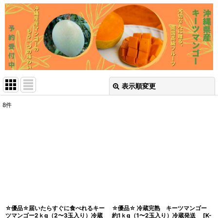
表示順変更
閉じる
8
件
表示数
:
並び順
:
絞り込む
☆優品☆届いたらすぐに食べれるキー
☆優品☆ 冷蔵完熟 キーツマンゴー
ツマンゴー2ｋg（2〜3玉入り）冷蔵
約1ｋg（1〜2玉入り）冷蔵発送
[
K-