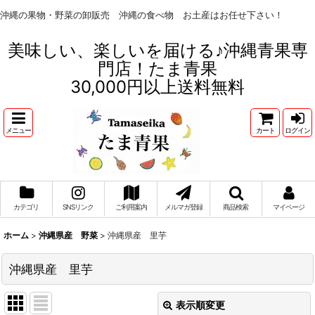
沖縄の果物・野菜の卸販売 沖縄の食べ物 お土産はお任せ下さい！
美味しい、楽しいを届ける♪沖縄青果専
門店！たま青果
30,000円以上送料無料
メニュー
カート
ログイン
カテゴリ
SNSリンク
ご利用案内
メルマガ登録
商品検索
マイページ
ホーム
>
沖縄県産 野菜
>
沖縄県産 里芋
沖縄県産 里芋
表示順変更
閉じる