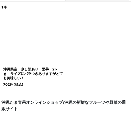
1
件
表示数
:
並び順
:
絞り込む
沖縄県産 少し訳あり 里芋 2ｋ
ｇ サイズにバラつきありますがとて
も美味しい！
702
円
(税込)
沖縄たま青果オンラインショップ/沖縄の新鮮なフルーツや野菜の通
販サイト