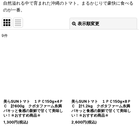
自然溢れる中で育まれた沖縄のトマト。まるかじりで豪快に食べる
のが一番。
表示順変更
閉じる
9
件
表示数
:
並び順
:
絞り込む
美らSUNトマト １ＰＣ150g×4Ｐ
美らSUNトマト １ＰＣ150g×8Ｐ
Ｃ 計600g クボタファーム糸満
Ｃ 計1.2kg クボタファーム糸満
パキッと食感の新鮮で甘くて美味し
パキッと食感の新鮮で甘くて美味し
い！☆おすすめ商品☆
い！☆おすすめ商品☆
1,300
円
(税込)
2,600
円
(税込)