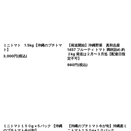
ミニトマト 1.5kg【沖縄のプチトマ
【発送開始】沖縄野菜 真和志産
ト】
1457 フルーティ トマト 満杯詰め 約
２kg 発送は２月〜３月迄【配達日指
3,000
円
(税込)
定不可】
980
円
(税込)
ミニトマト１５０g ×５パック 【沖縄
【沖縄のプチトマト今が旬】沖縄産ミ
のプチトマト今が旬】
ニトマト１５０g×１０パック