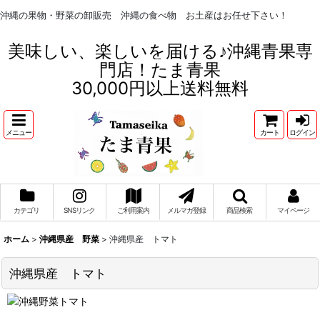
沖縄の果物・野菜の卸販売 沖縄の食べ物 お土産はお任せ下さい！
美味しい、楽しいを届ける♪沖縄青果専
門店！たま青果
30,000円以上送料無料
メニュー
カート
ログイン
カテゴリ
SNSリンク
ご利用案内
メルマガ登録
商品検索
マイページ
ホーム
>
沖縄県産 野菜
>
沖縄県産 トマト
沖縄県産 トマト