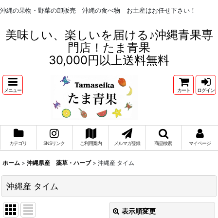
沖縄の果物・野菜の卸販売 沖縄の食べ物 お土産はお任せ下さい！
美味しい、楽しいを届ける♪沖縄青果専
門店！たま青果
30,000円以上送料無料
メニュー
カート
ログイン
カテゴリ
SNSリンク
ご利用案内
メルマガ登録
商品検索
マイページ
ホーム
>
沖縄県産 薬草・ハーブ
>
沖縄産 タイム
沖縄産 タイム
表示順変更
閉じる