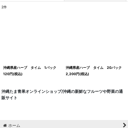
2
件
表示数
:
並び順
:
絞り込む
沖縄県産ハーブ タイム 1パック
沖縄県産ハーブ タイム 20パック
120
円
(税込)
2,200
円
(税込)
沖縄たま青果オンラインショップ/沖縄の新鮮なフルーツや野菜の通
販サイト
ホーム