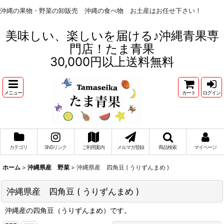
沖縄の果物・野菜の卸販売 沖縄の食べ物 お土産はお任せ下さい！
美味しい、楽しいを届ける♪沖縄青果専
門店！たま青果
30,000円以上送料無料
メニュー
カート
ログイン
カテゴリ
SNSリンク
ご利用案内
メルマガ登録
商品検索
マイページ
ホーム
>
沖縄県産 野菜
>
沖縄県産 四角豆 ( うりずんまめ )
沖縄県産 四角豆 ( うりずんまめ )
沖縄産の四角豆（うりずんまめ）です。