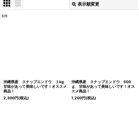
表示順変更
閉じる
6
件
表示数
:
並び順
:
絞り込む
沖縄県産 スナップエンドウ １kg
沖縄県産 スナップエンドウ 500
甘味があって美味しいです！オススメ
ｇ 甘味があって美味しいです！オス
商品！
スメ商品！
2,300
円
(税込)
1,200
円
(税込)