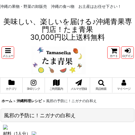
沖縄の果物・野菜の卸販売 沖縄の食べ物 お土産はお任せ下さい！
美味しい、楽しいを届ける♪沖縄青果専
門店！たま青果
30,000円以上送料無料
メニュー
カート
ログイン
カテゴリ
SNSリンク
ご利用案内
メルマガ登録
商品検索
マイページ
ホーム
>
沖縄料理レシピ
>
風邪の予防に！ニガナの白和え
風邪の予防に！ニガナの白和え
材料（1人分）