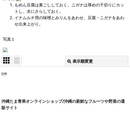
もめん豆腐は裏ごししておく。ニガナは厚めの千切りにカッ
トし、水にさらしておく。
イナムルチ用の味噌とみりんをあわせ、豆腐・ニガナをあわ
せ出来上がり。
写真１
表示順変更
閉じる
0
件
表示数
:
並び順
:
沖縄たま青果オンラインショップ/沖縄の新鮮なフルーツや野菜の通
販サイト
絞り込む