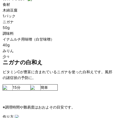
食材
木綿豆腐
1パック
ニガナ
50g
調味料
イナムルチ用味噌（白甘味噌）
40g
みりん
少々
ニガナの白和え
ビタミンCが豊富に含まれているニガナを使った白和えです。風邪
の諸症状の予防に。
15分
簡単
※調理時間や難易度はおおよその目安です。
作り方