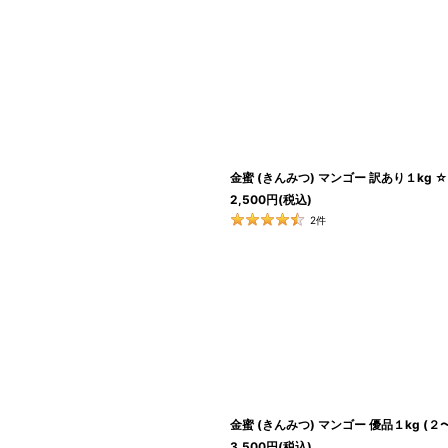
絞り込む
金蜜 (きんみつ) マンゴー 訳あり１kg 
2,500
円
(税込)
2
件
金蜜 (きんみつ) マンゴー 優品１kg (
3,500
円
(税込)