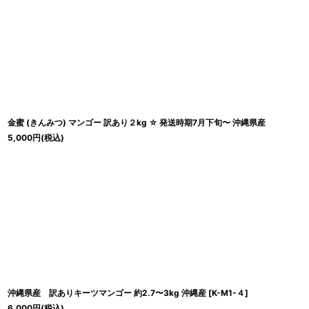
並び順
:
金蜜 (きんみつ) マンゴー 訳あり２kg ☆ 発送時期7月下旬〜 沖縄県産
5,000
円
(税込)
沖縄県産 訳ありキーツマンゴー 約2.7〜3kg 沖縄産
[
K-M1-４
]
6,000
円
(税込)