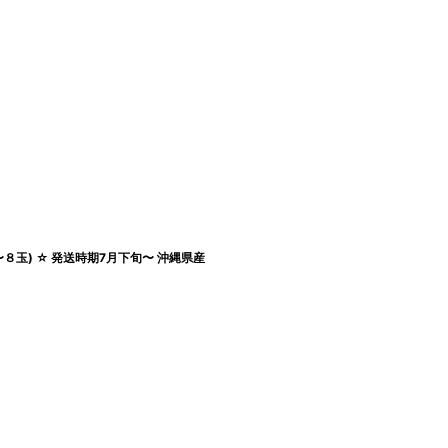
５〜８玉) ☆ 発送時期7月下旬〜 沖縄県産