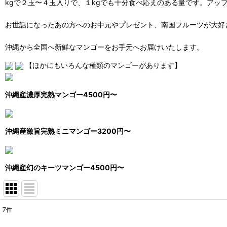
kgで２玉〜４玉入りで、１kgでも十分食べ応えのある量です。ア
お世話になったあの方へのお中元やプレゼント、南国フルーツが大好
沖縄から全国へ新鮮なマンゴーをお手元へお届けいたします。
【ほかにもいろんな種類のマンゴーがあります】
沖縄産濃厚完熟マンゴー4500円〜
沖縄産激旨完熟ミニマンゴー3200円〜
沖縄産幻のキーツマンゴー4500円〜
7
件
表示数
: