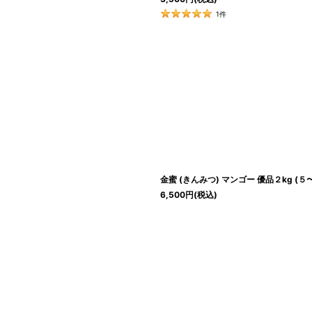
1
件
金蜜 (きんみつ) マンゴー 優品２kg (
6,500
円
(税込)