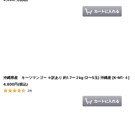
沖縄県産 キーツマンゴー ☆訳あり 約1.7〜２kg (2〜5玉) 沖縄産
[
K-M1-４
]
4,600
円
(税込)
2
件