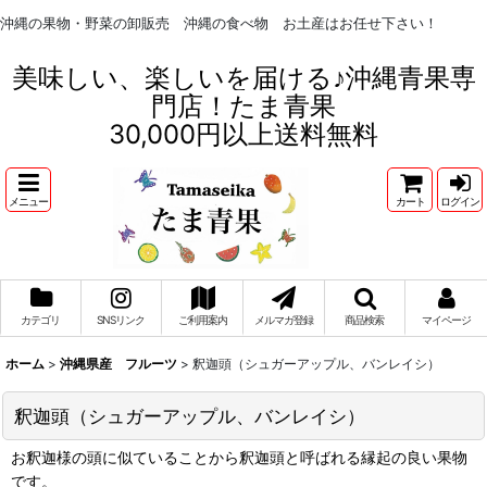
沖縄の果物・野菜の卸販売 沖縄の食べ物 お土産はお任せ下さい！
美味しい、楽しいを届ける♪沖縄青果専
門店！たま青果
30,000円以上送料無料
メニュー
カート
ログイン
カテゴリ
SNSリンク
ご利用案内
メルマガ登録
商品検索
マイページ
ホーム
>
沖縄県産 フルーツ
>
釈迦頭（シュガーアップル、バンレイシ）
釈迦頭（シュガーアップル、バンレイシ）
お釈迦様の頭に似ていることから釈迦頭と呼ばれる縁起の良い果物
です。