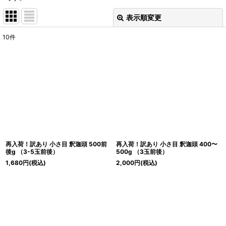
表示順変更
閉じる
10
件
表示数
:
並び順
:
絞り込む
再入荷！訳あり 小さ目 釈迦頭 500前
再入荷！訳あり 小さ目 釈迦頭 400〜
後g （3-5玉前後）
500g （3玉前後）
1,680
円
(税込)
2,000
円
(税込)