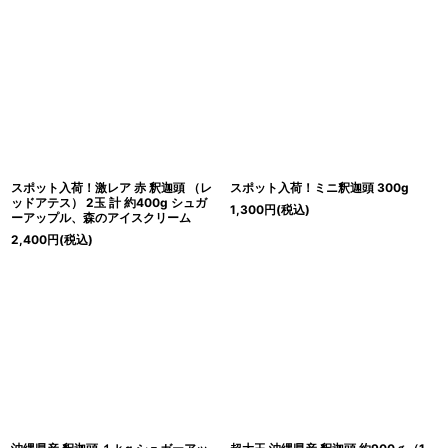
スポット入荷！激レア 赤 釈迦頭 （レ
スポット入荷！ミニ釈迦頭 300g
ッドアテス） 2玉 計 約400g シュガ
1,300
円
(税込)
ーアップル、森のアイスクリーム
2,400
円
(税込)