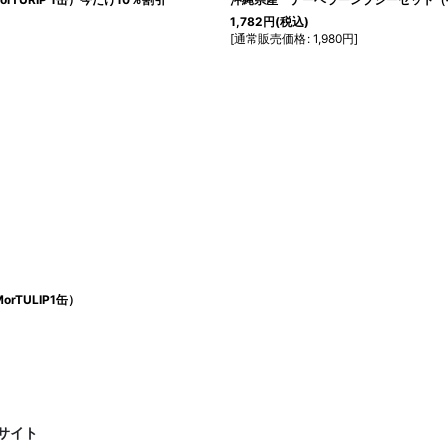
1,782
円
(税込)
[
通常販売価格
:
1,980
円
]
TULIP1缶）
サイト