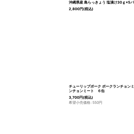
沖縄県産 島らっきょう 塩漬け30ｇ×5
2,800
円
(税込)
チューリップポーク ポークランチョンミー
ンチョンミート ６缶
3,700
円
(税込)
希望小売価格
:
550
円