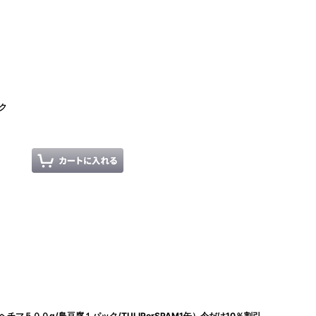
ク
マ５００g/島豆腐１パック/TULIPorSPAM1缶）今だけ10％割引