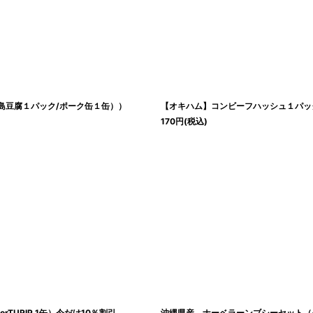
島豆腐１パック/ポーク缶１缶））
【オキハム】コンビーフハッシュ１パッ
170
円
(税込)
TURIP 1缶）今だけ10％割引
沖縄県産 ナーベラーンブシーセット（ヘチ