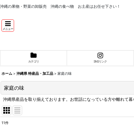
沖縄の果物・野菜の卸販売 沖縄の食べ物 お土産はお任せ下さい！
メニュー
カテゴリ
SNSリンク
ホーム
>
沖縄県 特産品・加工品
>
家庭の味
家庭の味
沖縄県産品を取り揃えております。お世話になっている方や離れて暮
11
件
表示数
: