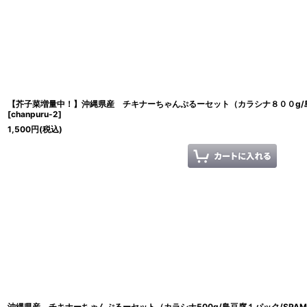
【芥子菜増量中！】沖縄県産 チキナーちゃんぷるーセット（カラシナ８００g/
[
chanpuru-2
]
1,500
円
(税込)
沖縄県産 チキナーちゃんぷるーセット（カラシナ500g/島豆腐１パック/SPAMor