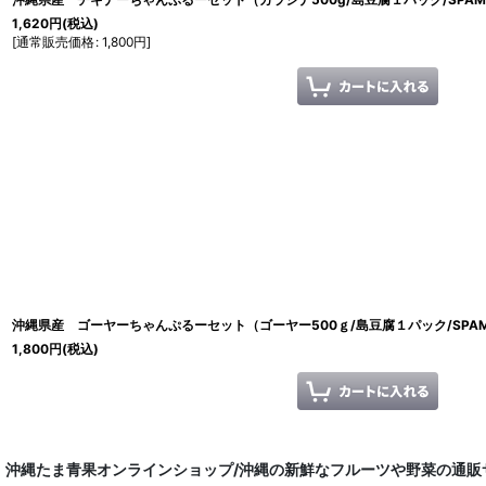
1,620
円
(税込)
[
通常販売価格
:
1,800
円
]
沖縄県産 ゴーヤーちゃんぷるーセット（ゴーヤー500ｇ/島豆腐１パック/SPAMor
1,800
円
(税込)
沖縄たま青果オンラインショップ/沖縄の新鮮なフルーツや野菜の通販