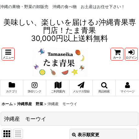
沖縄の果物・野菜の卸販売 沖縄の食べ物 お土産はお任せ下さい！
美味しい、楽しいを届ける♪沖縄青果専
門店！たま青果
30,000円以上送料無料
メニュー
カート
ログイン
カテゴリ
SNSリンク
ご利用案内
メルマガ登録
商品検索
マイページ
ホーム
>
沖縄県産 野菜
>
沖縄産 モーウイ
沖縄産 モーウイ
表示順変更
閉じる