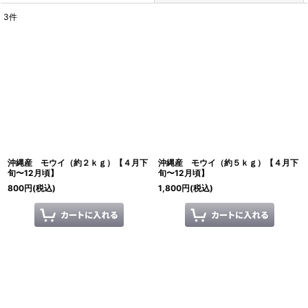
3
件
表示数
:
並び順
:
絞り込む
沖縄産 モウイ（約２ｋｇ）【４月下
沖縄産 モウイ（約５ｋｇ）【４月下
旬〜12月頃】
旬〜12月頃】
800
円
(税込)
1,800
円
(税込)