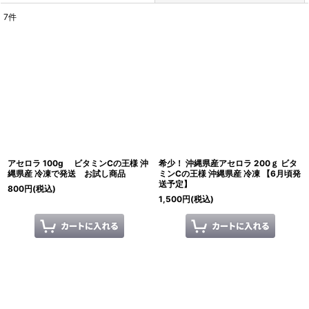
7
件
表示数
:
並び順
:
絞り込む
アセロラ 100g ビタミンCの王様 沖
希少！ 沖縄県産アセロラ 200ｇ ビタ
縄県産 冷凍で発送 お試し商品
ミンCの王様 沖縄県産 冷凍 【6月頃発
送予定】
800
円
(税込)
1,500
円
(税込)