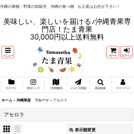
沖縄の果物・野菜の卸販売 沖縄の食べ物 お土産はお任せ下さい！
美味しい、楽しいを届ける♪沖縄青果専
門店！たま青果
30,000円以上送料無料
メニュー
カート
ログイン
カテゴリ
SNSリンク
ご利用案内
メルマガ登録
商品検索
マイページ
ホーム
>
沖縄県産 フルーツ
>
アセロラ
アセロラ
表示順変更
閉じる