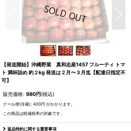
【発送開始】沖縄野菜 真和志産1457 フルーティ トマ
ト 満杯詰め 約２kg 発送は２月〜３月迄【配達日指定不
可】
販売価格
:
980
円
(税込)
クール便(冷蔵)
:
400円
がかかります。
この商品は軽減税率の対象です。
返品特約に関する重要事項