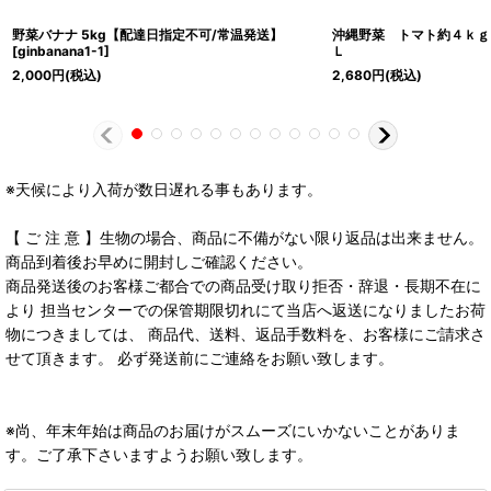
野菜バナナ 5kg【配達日指定不可/常温発送】
沖縄野菜 トマト約４ｋｇ
[
ginbanana1-1
]
Ｌ
2,000
円
(税込)
2,680
円
(税込)
※天候により入荷が数日遅れる事もあります。
【 ご 注 意 】生物の場合、商品に不備がない限り返品は出来ません。
商品到着後お早めに開封しご確認ください。
商品発送後のお客様ご都合での商品受け取り拒否・辞退・長期不在に
より 担当センターでの保管期限切れにて当店へ返送になりましたお荷
物につきましては、 商品代、送料、返品手数料を、お客様にご請求さ
せて頂きます。 必ず発送前にご連絡をお願い致します。
※尚、年末年始は商品のお届けがスムーズにいかないことがありま
す。ご了承下さいますようお願い致します。