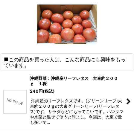
■この商品を買った人は、こんな商品にも興味をもっ
ています。
沖縄野菜：沖縄産リーフレタス 大束約２００
ｇ １株
240
円
(税込)
沖縄産のリーフレタスです。(グリーンリーフ)大
束約２００ｇの大束グリーンリーフ(リーフレタ
ス)です。サラダなどにもってこいです。ハンダマ
や水菜と混ぜて使うと尚よし。今回は、大束で量
も多いで…