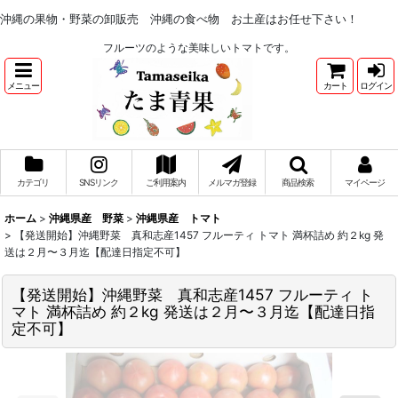
沖縄の果物・野菜の卸販売 沖縄の食べ物 お土産はお任せ下さい！
フルーツのような美味しいトマトです。
メニュー
カート
ログイン
カテゴリ
SNSリンク
ご利用案内
メルマガ登録
商品検索
マイページ
ホーム
>
沖縄県産 野菜
>
沖縄県産 トマト
>
【発送開始】沖縄野菜 真和志産1457 フルーティ トマト 満杯詰め 約２kg 発
送は２月〜３月迄【配達日指定不可】
【発送開始】沖縄野菜 真和志産1457 フルーティ ト
マト 満杯詰め 約２kg 発送は２月〜３月迄【配達日指
定不可】