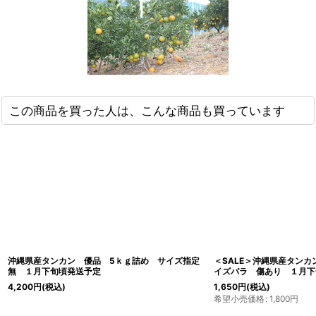
この商品を買った人は、こんな商品も買っています
沖縄県産タンカン 優品 5ｋｇ詰め サイズ指定
＜SALE＞沖縄県産タン
無 １月下旬頃発送予定
イズバラ 傷あり １月下
4,200
円
(税込)
1,650
円
(税込)
希望小売価格
:
1,800
円