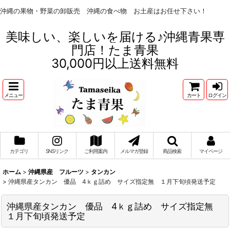
沖縄の果物・野菜の卸販売 沖縄の食べ物 お土産はお任せ下さい！
美味しい、楽しいを届ける♪沖縄青果専
門店！たま青果
30,000円以上送料無料
メニュー
カート
ログイン
カテゴリ
SNSリンク
ご利用案内
メルマガ登録
商品検索
マイページ
ホーム
>
沖縄県産 フルーツ
>
タンカン
>
沖縄県産タンカン 優品 4ｋｇ詰め サイズ指定無 １月下旬頃発送予定
沖縄県産タンカン 優品 4ｋｇ詰め サイズ指定無
１月下旬頃発送予定