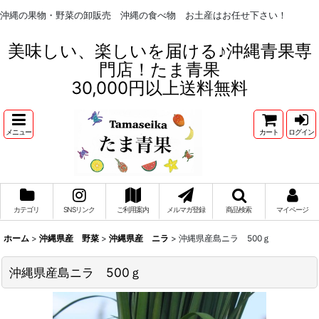
沖縄の果物・野菜の卸販売 沖縄の食べ物 お土産はお任せ下さい！
美味しい、楽しいを届ける♪沖縄青果専
門店！たま青果
30,000円以上送料無料
メニュー
カート
ログイン
カテゴリ
SNSリンク
ご利用案内
メルマガ登録
商品検索
マイページ
ホーム
>
沖縄県産 野菜
>
沖縄県産 ニラ
>
沖縄県産島ニラ 500ｇ
沖縄県産島ニラ 500ｇ