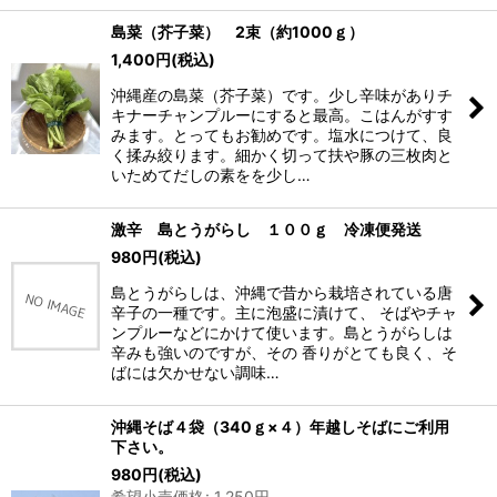
島菜（芥子菜） 2束（約1000ｇ）
1,400
円
(税込)
沖縄産の島菜（芥子菜）です。少し辛味がありチ
キナーチャンプルーにすると最高。こはんがすす
みます。とってもお勧めです。塩水につけて、良
く揉み絞ります。細かく切って扶や豚の三枚肉と
いためてだしの素をを少し…
激辛 島とうがらし １００ｇ 冷凍便発送
980
円
(税込)
島とうがらしは、沖縄で昔から栽培されている唐
辛子の一種です。主に泡盛に漬けて、 そばやチャ
ンプルーなどにかけて使います。島とうがらしは
辛みも強いのですが、その 香りがとても良く、そ
ばには欠かせない調味…
沖縄そば４袋（340ｇ×４）年越しそばにご利用
下さい。
980
円
(税込)
希望小売価格
:
1,250
円