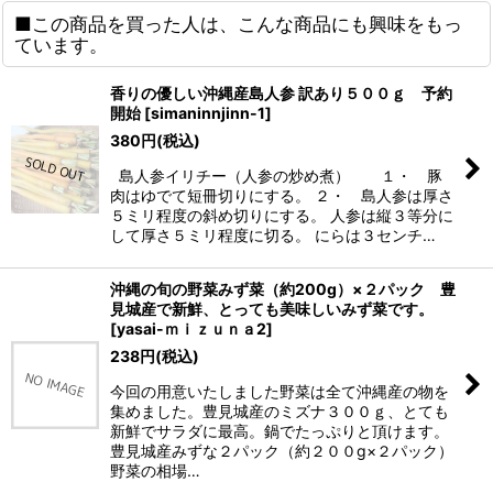
■この商品を買った人は、こんな商品にも興味をもっ
ています。
香りの優しい沖縄産島人参 訳あり５００ｇ 予約
開始
[
simaninnjinn-1
]
380
円
(税込)
島人参イリチー（人参の炒め煮） １・ 豚
肉はゆでて短冊切りにする。 ２・ 島人参は厚さ
５ミリ程度の斜め切りにする。 人参は縦３等分に
して厚さ５ミリ程度に切る。 にらは３センチ…
沖縄の旬の野菜みず菜（約200g）×２パック 豊
見城産で新鮮、とっても美味しいみず菜です。
[
yasai-ｍｉｚｕｎａ2
]
238
円
(税込)
今回の用意いたしました野菜は全て沖縄産の物を
集めました。豊見城産のミズナ３００ｇ、とても
新鮮でサラダに最高。鍋でたっぷりと頂けます。
豊見城産みずな２パック（約２００g×２パック）
野菜の相場…