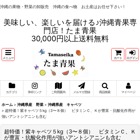
沖縄の果物・野菜の卸販売 沖縄の食べ物 お土産はお任せ下さい！
美味しい、楽しいを届ける♪沖縄青果専
門店！たま青果
30,000円以上送料無料
メニュー
カート
ログイン
カテゴリ
SNSリンク
ご利用案内
メルマガ登録
商品検索
マイページ
ホーム
>
沖縄県産 野菜
>
沖縄県産 キャベツ
>
超特価！紫キャベツ５kg（3〜８個） ビタミンＣ、Ｋが豊富・抗酸化作用が
強いアントシアニンも含む
超特価！紫キャベツ５kg（3〜８個） ビタミンＣ、Ｋ
が豊富・抗酸化作用が強いアントシアニンも含む