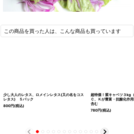
この商品を買った人は、こんな商品も買っています
少し大人のレタス、ロメインレタス(又の名をコス
超特価！紫キャベツ３kg
レタス) ５パック
Ｃ、Ｋが豊富・抗酸化作用
含む
800
円
(税込)
780
円
(税込)