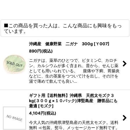
■この商品を買った人は、こんな商品にも興味をもっ
ています。
沖縄産 健康野菜 二ガナ 300g
[
Ｙ007
]
890
円
(税込)
ニガナは、薬草のひとつで、ビタミンC、カロチ
ン、カルシウムが多く含まれ、昔から、せんじ薬
としても用いられている。 腹痛や下痢、胃腸炎
などに、生の茎葉をつついて汁を出し、その汁を
湯で薄めて飲んでも良い…
ギフト用【送料無料】沖縄県 天然太モズク３
kg(３００ｇ×１０パック)津堅島産 贈答品にも
最適
[
モズク
]
4,104
円
(税込)
今大人気の沖縄県津堅島産の天然太モズク。送料
無料 ≪包装、熨斗、メッセージカード無料です。