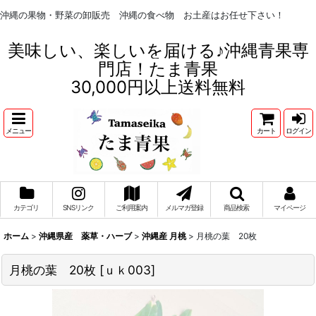
沖縄の果物・野菜の卸販売 沖縄の食べ物 お土産はお任せ下さい！
美味しい、楽しいを届ける♪沖縄青果専
門店！たま青果
30,000円以上送料無料
メニュー
カート
ログイン
カテゴリ
SNSリンク
ご利用案内
メルマガ登録
商品検索
マイページ
ホーム
>
沖縄県産 薬草・ハーブ
>
沖縄産 月桃
>
月桃の葉 20枚
月桃の葉 20枚
[
ｕｋ003
]