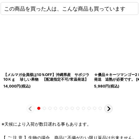
この商品を買った人は、こんな商品も買っています
【メルマガ会員様は10％OFF】沖縄県産 サポジラ
☆優品☆キーツマンゴー2
10Ｋｇ 珍しい果物 【配達指定不可/常温発送】
発送 追熟が必要です。
[
14,000
円
(税込)
5,980
円
(税込)
※天候により入荷が数日遅れる事もあります。
【 ご 注 意 】生物の場合、商品に不備がない限り返品は出来ません。