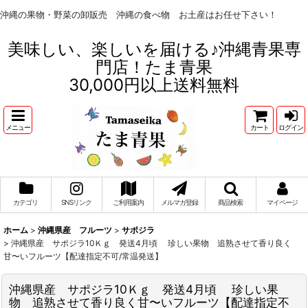
沖縄の果物・野菜の卸販売 沖縄の食べ物 お土産はお任せ下さい！
美味しい、楽しいを届ける♪沖縄青果専
門店！たま青果
30,000円以上送料無料
メニュー
カート
ログイン
カテゴリ
SNSリンク
ご利用案内
メルマガ登録
商品検索
マイページ
ホーム
>
沖縄県産 フルーツ
>
サポジラ
>
沖縄県産 サポジラ10Ｋｇ 発送4月頃 珍しい果物 追熟させて香り良く
甘〜いフルーツ【配達指定不可/常温発送】
沖縄県産 サポジラ10Ｋｇ 発送4月頃 珍しい果
物 追熟させて香り良く甘〜いフルーツ【配達指定不