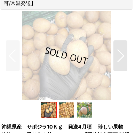
可/常温発送】
沖縄県産 サポジラ10Ｋｇ 発送4月頃 珍しい果物