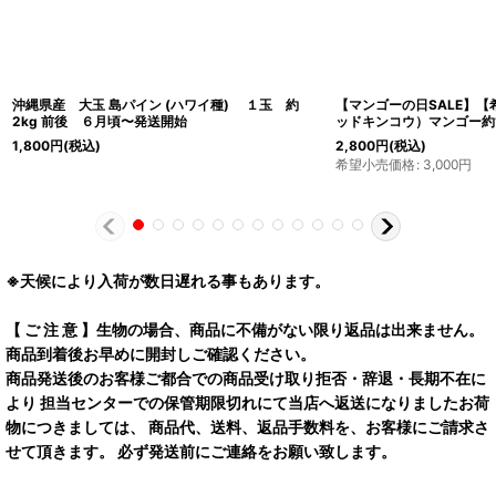
沖縄県産 大玉 島パイン (ハワイ種) １玉 約
【マンゴーの日SALE】【
2kg 前後 ６月頃〜発送開始
ッドキンコウ）マンゴー約
1,800
円
(税込)
2,800
円
(税込)
希望小売価格
:
3,000
円
※天候により入荷が数日遅れる事もあります。
【 ご 注 意 】生物の場合、商品に不備がない限り返品は出来ません。
商品到着後お早めに開封しご確認ください。
商品発送後のお客様ご都合での商品受け取り拒否・辞退・長期不在に
より 担当センターでの保管期限切れにて当店へ返送になりましたお荷
物につきましては、 商品代、送料、返品手数料を、お客様にご請求さ
せて頂きます。 必ず発送前にご連絡をお願い致します。