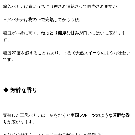
輸入バナナは青いうちに収穫され追熟させて販売されますが、
三尺バナナは
樹の上で完熟
してから収穫。
糖度が非常に高く、
ねっとり濃厚な甘み
が口いっぱいに広がりま
す。
糖度20度を超えることもあり、まるで天然スイーツのような味わい
です。
◆ 芳醇な香り
完熟した三尺バナナは、皮をむくと
南国フルーツのような芳醇な香
り
が広がります。
香り成分が多く、スムージーやデザートにも最適です。