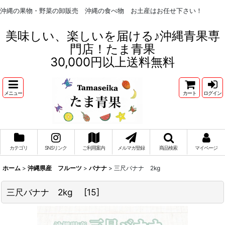
沖縄の果物・野菜の卸販売 沖縄の食べ物 お土産はお任せ下さい！
美味しい、楽しいを届ける♪沖縄青果専
門店！たま青果
30,000円以上送料無料
メニュー
カート
ログイン
カテゴリ
SNSリンク
ご利用案内
メルマガ登録
商品検索
マイページ
ホーム
>
沖縄県産 フルーツ
>
バナナ
>
三尺バナナ 2kg
三尺バナナ 2kg
[
15
]