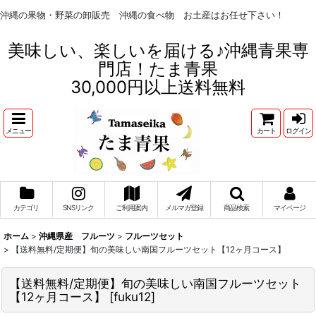
沖縄の果物・野菜の卸販売 沖縄の食べ物 お土産はお任せ下さい！
美味しい、楽しいを届ける♪沖縄青果専
門店！たま青果
30,000円以上送料無料
メニュー
カート
ログイン
カテゴリ
SNSリンク
ご利用案内
メルマガ登録
商品検索
マイページ
ホーム
>
沖縄県産 フルーツ
>
フルーツセット
>
【送料無料/定期便】旬の美味しい南国フルーツセット【12ヶ月コース】
【送料無料/定期便】旬の美味しい南国フルーツセット
【12ヶ月コース】
[
fuku12
]