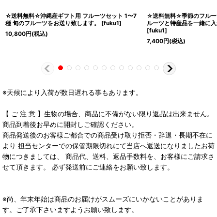
☆送料無料☆沖縄産ギフト用 フルーツセット 1〜7
☆送料無料☆季節のフルーツ
種 旬のフルーツをお送り致します。
[
fuku1
]
ルーツと特産品を一緒に入
[
fuku1
]
10,800
円
(税込)
7,400
円
(税込)
※天候により入荷が数日遅れる事もあります。
【 ご 注 意 】生物の場合、商品に不備がない限り返品は出来ません。
商品到着後お早めに開封しご確認ください。
商品発送後のお客様ご都合での商品受け取り拒否・辞退・長期不在に
より 担当センターでの保管期限切れにて当店へ返送になりましたお荷
物につきましては、 商品代、送料、返品手数料を、お客様にご請求さ
せて頂きます。 必ず発送前にご連絡をお願い致します。
※尚、年末年始は商品のお届けがスムーズにいかないことがありま
す。ご了承下さいますようお願い致します。