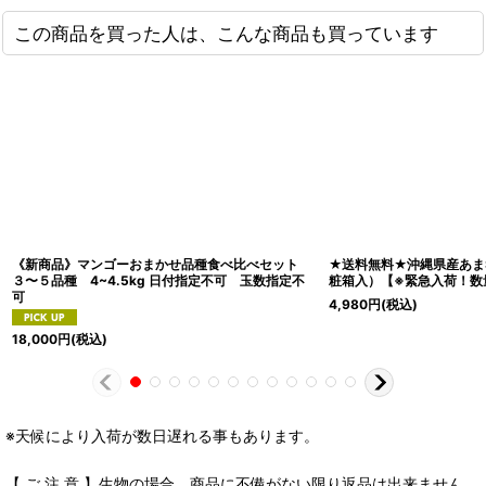
この商品を買った人は、こんな商品も買っています
《新商品》マンゴーおまかせ品種食べ比べセット
★送料無料★沖縄県産あまS
３〜５品種 4~4.5kg 日付指定不可 玉数指定不
粧箱入）【※緊急入荷！数
可
4,980
円
(税込)
18,000
円
(税込)
※天候により入荷が数日遅れる事もあります。
【 ご 注 意 】生物の場合、商品に不備がない限り返品は出来ません。