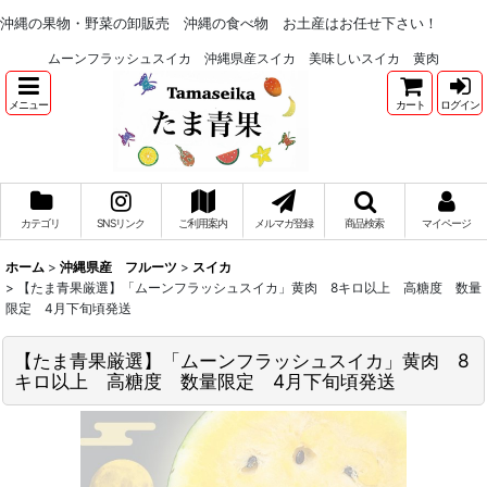
沖縄の果物・野菜の卸販売 沖縄の食べ物 お土産はお任せ下さい！
ムーンフラッシュスイカ 沖縄県産スイカ 美味しいスイカ 黄肉
メニュー
カート
ログイン
カテゴリ
SNSリンク
ご利用案内
メルマガ登録
商品検索
マイページ
ホーム
>
沖縄県産 フルーツ
>
スイカ
>
【たま青果厳選】「ムーンフラッシュスイカ」黄肉 8キロ以上 高糖度 数量
限定 4月下旬頃発送
【たま青果厳選】「ムーンフラッシュスイカ」黄肉 8
キロ以上 高糖度 数量限定 4月下旬頃発送