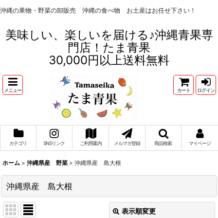
沖縄の果物・野菜の卸販売 沖縄の食べ物 お土産はお任せ下さい！
美味しい、楽しいを届ける♪沖縄青果専
門店！たま青果
30,000円以上送料無料
メニュー
カート
ログイン
カテゴリ
SNSリンク
ご利用案内
メルマガ登録
商品検索
マイページ
ホーム
>
沖縄県産 野菜
>
沖縄県産 島大根
沖縄県産 島大根
表示順変更
閉じる