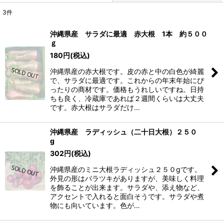
3
件
表示数
:
沖縄県産 サラダに最適 赤大根 1本 約５００
ｇ
並び順
:
180
円
(税込)
沖縄県産の赤大根です。皮の赤と中の白色が綺麗
絞り込む
で、サラダに最適です。これからの年末年始にぴ
ったりの商材です。価格もうれしいですね。日持
ちも良く、冷蔵庫であれば２週間くらいは大丈夫
です。赤大根はサラダだけ…
沖縄県産 ラディッシュ（二十日大根）２５０
g
302
円
(税込)
沖縄県産のミニ大根ラディッシュ２５０gです。
外見の形はバラツキがありますが、美味しく料理
を飾ることが出来ます。サラダや、添え物など、
アクセントで入れると面白そうです。サラダや煮
物にも向いています。色が…