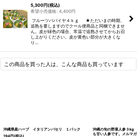
5,300
円
(税込)
希望小売価格
:
4,400
円
フルーツパパイヤ４ｋｇ ★ただいまの時期、
追熟を要しますのでクール便商品と同梱できませ
ん。皮が緑色の場合、常温で追熟させてからお召
し上がりください。皮が黄色い部分が大きくな
り…
この商品を買った人は、こんな商品も買っています
沖縄県産ハーブ イタリアンパセリ １パック
沖縄の旬の野菜人参３kg
も甘い人参です。メルマガ
194
円
(税込)