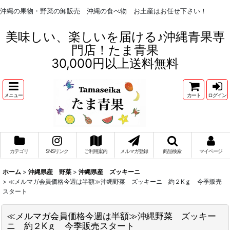
沖縄の果物・野菜の卸販売 沖縄の食べ物 お土産はお任せ下さい！
美味しい、楽しいを届ける♪沖縄青果専
門店！たま青果
30,000円以上送料無料
メニュー
カート
ログイン
カテゴリ
SNSリンク
ご利用案内
メルマガ登録
商品検索
マイページ
ホーム
>
沖縄県産 野菜
>
沖縄県産 ズッキーニ
>
≪メルマガ会員価格今週は半額≫沖縄野菜 ズッキーニ 約２Kｇ 今季販売
スタート
≪メルマガ会員価格今週は半額≫沖縄野菜 ズッキー
ニ 約２Kｇ 今季販売スタート