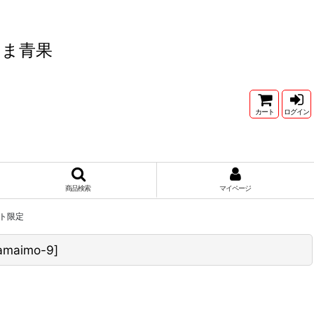
たま青果
カート
ログイン
商品検索
マイページ
ト限定
amaimo-9
]