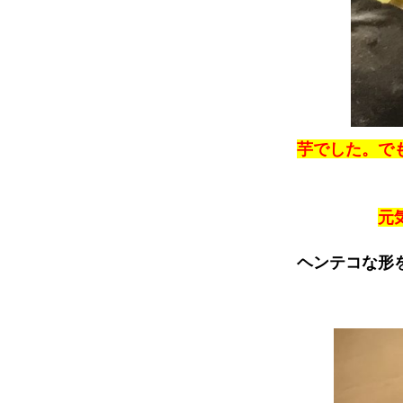
芋でした。で
元
ヘンテコな形