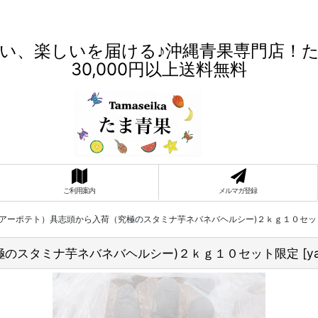
い、楽しいを届ける♪沖縄青果専門店！
30,000円以上送料無料
ご利用案内
メルマガ登録
アーポテト）具志頭から入荷（究極のスタミナ芋ネバネバヘルシー)２ｋｇ１０セッ
極のスタミナ芋ネバネバヘルシー)２ｋｇ１０セット限定
[
y