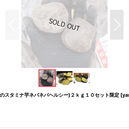
のスタミナ芋ネバネバヘルシー)２ｋｇ１０セット限定
[
ya