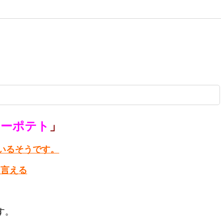
アーポテト
」
いるそうです。
と言える
す。