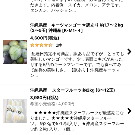
だきます。内容例：スイカ、メロン、アテモヤ、
タンカン、パッション…
沖縄県産 キーツマンゴー ☆訳あり 約1.7〜２kg
(2〜5玉) 沖縄産
[
K-M1-４
]
4,600
円
(税込)
2
件
配達日指定不可商品。訳あり品ですが、とっても
美味しいマンゴーです。少し表面にキズがあった
りするB品のキーツマンゴーです。でも食べてみ
て納得の美味しさ。 【訳あり】沖縄産キーツマ
ン…
沖縄県産 スターフルーツ 約2kg (6〜12玉)
3,980
円
(税込)
希望小売価格
:
4,000
円
★★★★★沖縄産スターフルーツが最盛期にな
りました。★★★★★沖縄産スターフルー
ツ。 約2Kgで5-12個入り、★沖縄産スターフルー
ツ約２Kg 入り。（個…