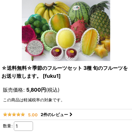
☆送料無料☆季節のフルーツセット 3種 旬のフルーツを
お送り致します。
[
fuku1
]
販売価格
:
5,800
円
(税込)
この商品は軽減税率の対象です。
2
件のレビュー
5.00
数量
: