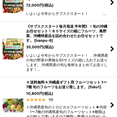
72,000
円
(税込)
いよいよ今年からサブスクスタート！ …
《サブスクスタート毎月発送 半年間》！旬の沖縄
お任せセット！８０サイズの箱にフルーツ、島野
菜、沖縄特産品を詰め合わせたお任せセットで
す。
[
hanpu-6
]
35,000
円
(税込)
いよいよ今年からサブスクスタート！ 沖縄県産
の旬の野菜や果物を80サイズの箱に入れてお送り
します。 沖縄県産の旬な食材をまとめてお送りし
ます！…
☆送料無料☆沖縄産ギフト用 フルーツセット 1〜
7種 旬のフルーツをお送り致します。
[
fuku1
]
10,800
円
(税込)
1
件
ト沖縄県産旬のトロピカルフルーツセット★内容
1〜7種の沖縄県産旬のフルーツセット※種類は
その時々で違いますので種類・数量はお任せいた