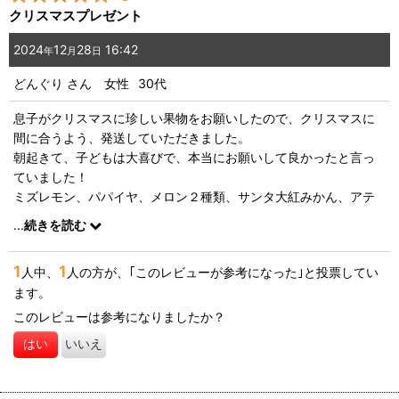
クリスマスプレゼント
2024
12
28
16:42
年
月
日
どんぐり
さん
女性
30代
息子がクリスマスに珍しい果物をお願いしたので、クリスマスに
間に合うよう、発送していただきました。
朝起きて、子どもは大喜びで、本当にお願いして良かったと言っ
ていました！
ミズレモン、パパイヤ、メロン２種類、サンタ大紅みかん、アテ
モヤ、
...
続きを読む
どれも、初めて食べるもので、素敵ないい思い出になりました。
1
1
人中、
人の方が、｢このレビューが参考になった｣と投票してい
ます。
このレビューは参考になりましたか？
はい
いいえ