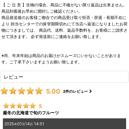
【 ご 注 意 】生物の場合、商品に不備がない限り返品は出来ません。
商品到着後お早めに開封しご確認ください。
商品発送後のお客様ご都合での商品受け取り拒否・辞退・長期不在に
より 担当センターでの保管期限切れにて当店へ返送になりましたお荷
物につきましては、 商品代、送料、返品手数料を、お客様にご請求さ
せて頂きます。 必ず発送前にご連絡をお願い致します。
※尚、年末年始は商品のお届けがスムーズにいかないことがありま
す。ご了承下さいますようお願い致します。
レビュー
5.00
2
件のレビュー
5
厳冬の北海道で旬のフルーツ
2025
01
14
14:51
年
月
日