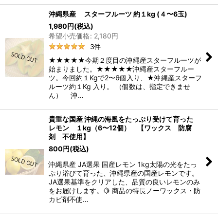
沖縄県産 スターフルーツ 約１kg (４〜6玉)
1,980
円
(税込)
希望小売価格
:
2,180
円
3
件
★★★★★今期２度目の沖縄産スターフルーツが
始まりました。★★★★★沖縄産スターフルー
ツ。今回約１Kgで2〜6個入り、★沖縄産スターフ
ルーツ約１Kg 入り。 （個数は、指定できませ
ん） 沖…
貴重な国産 沖縄の海風をたっぷり受けて育った
レモン １kg（6〜12個） 【ワックス 防腐
剤 不使用】
800
円
(税込)
沖縄県産 JA選果 国産レモン 1kg太陽の光をたっ
ぷり浴びて育った、沖縄県産の国産レモンです。
JA選果基準をクリアした、品質の良いレモンのみ
をお届けします。🍋 商品の特長ノーワックス・防
カビ剤不使…