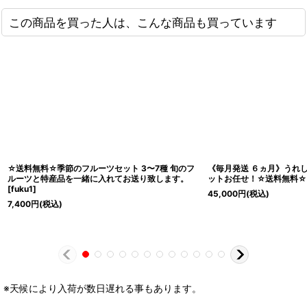
この商品を買った人は、こんな商品も買っています
☆送料無料☆季節のフルーツセット 3〜7種 旬のフ
《毎月発送 ６ヵ月》うれ
ルーツと特産品を一緒に入れてお送り致します。
ットお任せ！☆送料無料☆
[
fuku1
]
45,000
円
(税込)
7,400
円
(税込)
※天候により入荷が数日遅れる事もあります。